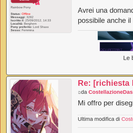
Rainbow Pony
Avrei una domanda
Status:
Offline
Messaggi:
3282
possibile anche il
Iscritto il:
25/09/2012, 14:33
Località:
Berghem
Pony preferito:
Lord Shaxx
Sesso:
Femmina
Le 
Re: [richiesta
da
CostellazioneDa
Mi offro per diseg
Ultima modifica di
Cost