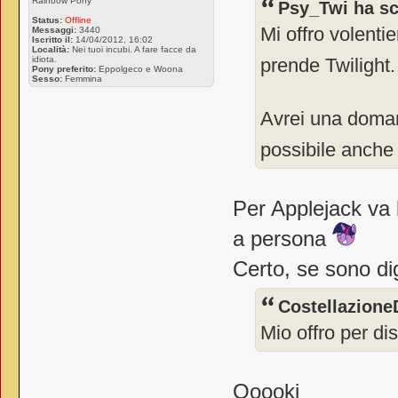
Rainbow Pony
Psy_Twi ha scr
Status:
Offline
Mi offro volentie
Messaggi:
3440
Iscritto il:
14/04/2012, 16:02
Località:
Nei tuoi incubi. A fare facce da
prende Twilight
idiota.
Pony preferito:
Eppolgeco e Woona
Sesso:
Femmina
Avrei una doman
possibile anche 
Per Applejack va
a persona
Certo, se sono di
Costellazione
Mio offro per di
Ooooki