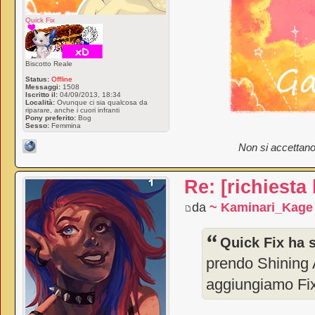
Quick Fix
Biscotto Reale
Status:
Offline
Messaggi:
1508
Iscritto il:
04/09/2013, 18:34
Località:
Ovunque ci sia qualcosa da
riparare, anche i cuori infranti
Pony preferito:
Bog
Sesso:
Femmina
Non si accettano
Re: [richiesta
da
~ Kaminari_Kage
Quick Fix ha s
prendo Shining 
aggiungiamo Fix