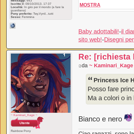
Messaggi:
643
Iscritto il:
08/10/2013, 17:37
MOSTRA
Località:
In giro per il mondo (a fare la
guardiana)
Pony preferito:
Twy,Vynil...tutti
Sesso:
Femmina
Baby adottabili!
-
il di
sito web!
-
Disegni per 
Re: [richiesta
da
~ Kaminari_Kage
Princess Ice H
Posso fare prin
Ma a colori o in
~ Kaminari_Kage ~
Bianco e nero
Rainbow Pony
Ciao ragazzi, sono l