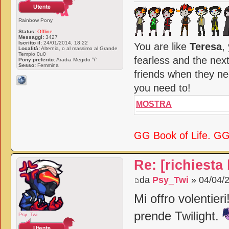
Rainbow Pony
Status:
Offline
Messaggi:
3427
Iscritto il:
24/01/2014, 18:22
You are like
Teresa
,
Località:
Alternia, o al massimo al Grande
Tempio 0u0
fearless and the nex
Pony preferito:
Aradia Megido ♈
Sesso:
Femmina
friends when they ne
you need to!
MOSTRA
GG Book of Life. GG
Re: [richiesta
da
Psy_Twi
» 04/04/2
Mi offro volentier
prende Twilight.
Psy_Twi