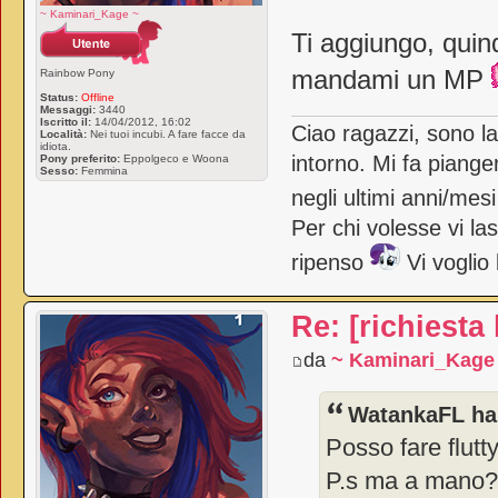
~ Kaminari_Kage ~
Ti aggiungo, quin
mandami un MP
Rainbow Pony
Status:
Offline
Messaggi:
3440
Iscritto il:
14/04/2012, 16:02
Ciao ragazzi, sono l
Località:
Nei tuoi incubi. A fare facce da
idiota.
intorno. Mi fa piange
Pony preferito:
Eppolgeco e Woona
Sesso:
Femmina
negli ultimi anni/mes
Per chi volesse vi la
ripenso
Vi voglio
Re: [richiesta
da
~ Kaminari_Kage
WatankaFL ha 
Posso fare flutt
P.s ma a mano?