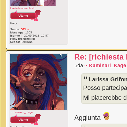
CostellazioneDash
Pony
Status:
Offline
Messaggi:
1055
Iscritto il:
22/05/2013, 19:57
Pony preferito:
rd!
Sesso:
Femmina
Re: [richiesta
da
~ Kaminari_Kage
Larissa Grifon
Posso partecipa
Mi piacerebbe 
~ Kaminari_Kage ~
Aggiunta