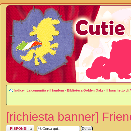
Indice
‹
La comunità e il fandom
‹
Biblioteca Golden Oaks
‹
Il banchetto di 
[richiesta banner] Frien
Rispondi al
messaggio