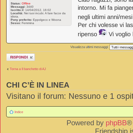
Status:
Offline
intorno. Mi fa piange
Messaggi:
3440
Iscritto il:
14/04/2012, 16:02
Località:
Nei tuoi incubi. A fare facce da
negli ultimi anni/mes
idiota.
Pony preferito:
Eppolgeco e Woona
Sesso:
Femmina
Per chi volesse vi la
ripenso
Vi voglio
Visualizza ultimi messaggi:
Rispondi al
messaggio
Torna a Il banchetto di AJ
CHI C’È IN LINEA
Visitano il forum: Nessuno e 1 ospi
Indice
Powered by
phpBB
®
Friendship 