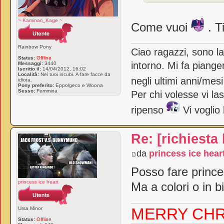
~ Kaminari_Kage ~
Come vuoi
. T
Rainbow Pony
Ciao ragazzi, sono l
Status:
Offline
intorno. Mi fa piange
Messaggi:
3440
Iscritto il:
14/04/2012, 16:02
Località:
Nei tuoi incubi. A fare facce da
negli ultimi anni/mes
idiota.
Pony preferito:
Eppolgeco e Woona
Sesso:
Femmina
Per chi volesse vi la
ripenso
Vi voglio
Re: [richiesta
da
princess ice hear
Posso fare prince
princess ice heart
Ma a colori o in 
MERRY CHR
Ursa Minor
Status:
Offline