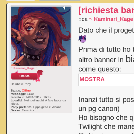
[richiesta ba
da
~ Kaminari_Kage
Dato che il proge
Prima di tutto ho 
b
altro banner in
come questo:
~ Kaminari_Kage ~
MOSTRA
Rainbow Pony
Status:
Offline
Messaggi:
3440
Iscritto il:
14/04/2012, 16:02
Inanzi tutto si p
Località:
Nei tuoi incubi. A fare facce da
idiota.
un pg canon)
Pony preferito:
Eppolgeco e Woona
Sesso:
Femmina
Ho bisogno che qu
Twilight che mane