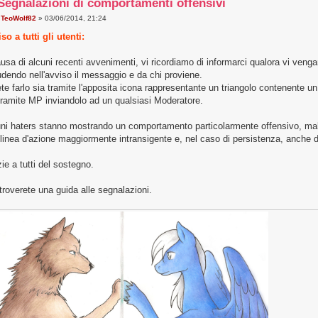
Segnalazioni di comportamenti offensivi
a
TeoWolf82
» 03/06/2014, 21:24
so a tutti gli utenti:
usa di alcuni recenti avvenimenti, vi ricordiamo di informarci qualora vi veng
udendo nell'avviso il messaggio e da chi proviene.
te farlo sia tramite l'apposita icona rappresentante un triangolo contenente un
tramite MP inviandolo ad un qualsiasi Moderatore.
ni haters stanno mostrando un comportamento particolarmente offensivo, mal
linea d'azione maggiormente intransigente e, nel caso di persistenza, anche d
ie a tutti del sostegno.
troverete una guida alle segnalazioni.