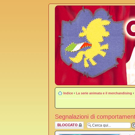
Indice
‹
La serie animata e il merchandising
‹
Segnalazioni di comportamenti
Argomento
bloccato