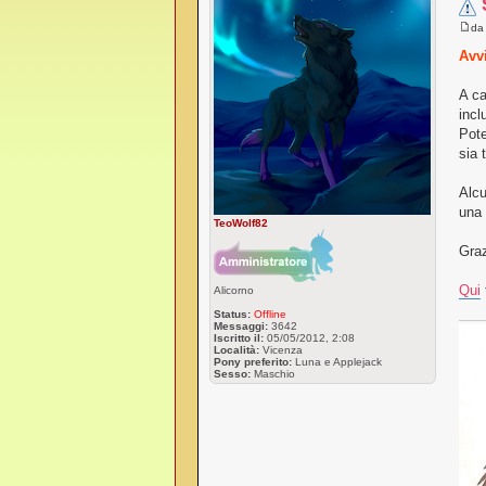
d
Avvi
A ca
incl
Pote
sia 
Alcu
una 
TeoWolf82
Graz
Qui
Alicorno
Status:
Offline
Messaggi:
3642
Iscritto il:
05/05/2012, 2:08
Località:
Vicenza
Pony preferito:
Luna e Applejack
Sesso:
Maschio