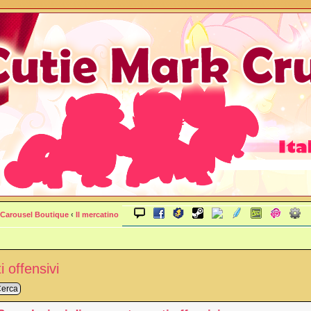
Carousel Boutique
‹
Il mercatino
 offensivi