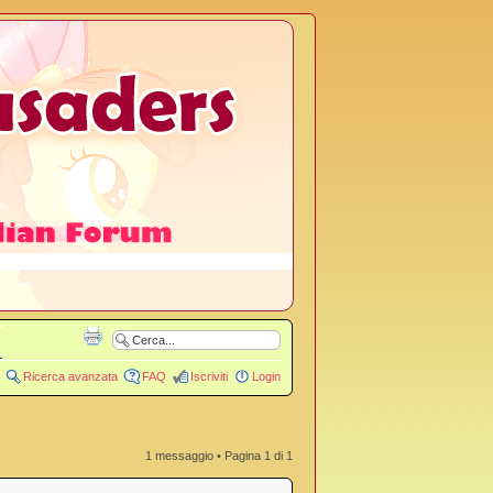
Ricerca avanzata
FAQ
Iscriviti
Login
1 messaggio • Pagina
1
di
1