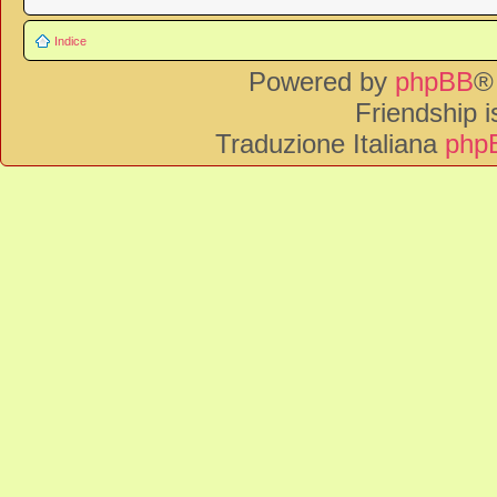
Indice
Powered by
phpBB
®
Friendship 
Traduzione Italiana
phpB