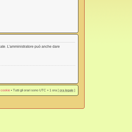
nzate. L’amministratore può anche dare
 cookie
• Tutti gli orari sono UTC + 1 ora [
ora legale
]