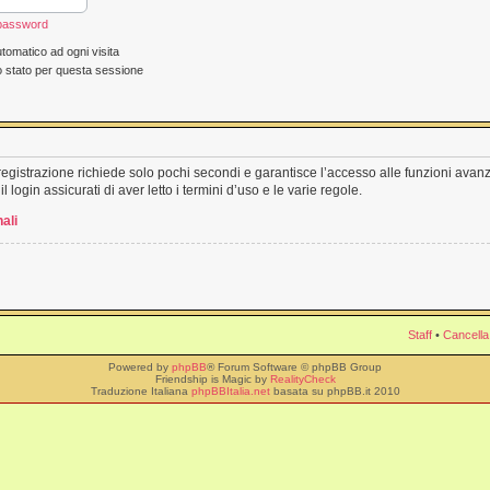
 password
tomatico ad ogni visita
o stato per questa sessione
a registrazione richiede solo pochi secondi e garantisce l’accesso alle funzioni ava
l login assicurati di aver letto i termini d’uso e le varie regole.
ali
Staff
•
Cancella
Powered by
phpBB
® Forum Software © phpBB Group
Friendship is Magic by
RealityCheck
Traduzione Italiana
phpBBItalia.net
basata su phpBB.it 2010