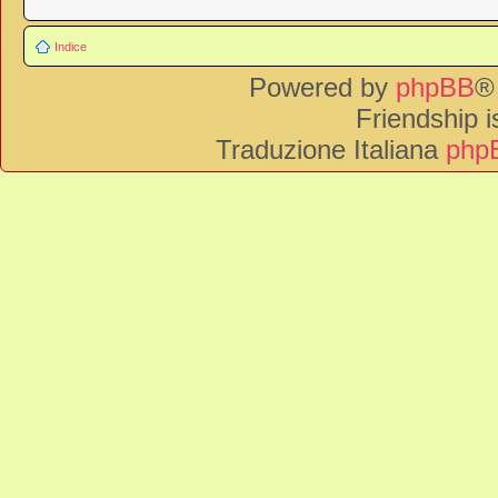
Indice
Powered by
phpBB
®
Friendship 
Traduzione Italiana
phpB