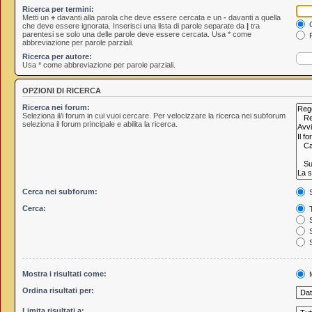
Ricerca per termini:
Metti un
+
davanti alla parola che deve essere cercata e un
-
davanti a quella
C
che deve essere ignorata. Inserisci una lista di parole separate da
|
tra
parentesi se solo una delle parole deve essere cercata. Usa * come
R
abbreviazione per parole parziali.
Ricerca per autore:
Usa * come abbreviazione per parole parziali.
OPZIONI DI RICERCA
Ricerca nei forum:
Seleziona il/i forum in cui vuoi cercare. Per velocizzare la ricerca nei subforum
seleziona il forum principale e abilita la ricerca.
Cerca nei subforum:
S
Cerca:
T
S
S
S
Mostra i risultati come:
M
Ordina risultati per:
Limita risultati a: