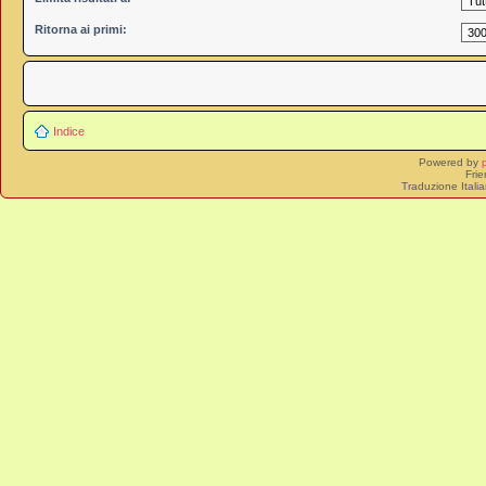
Ritorna ai primi:
Indice
Powered by
Frie
Traduzione Itali