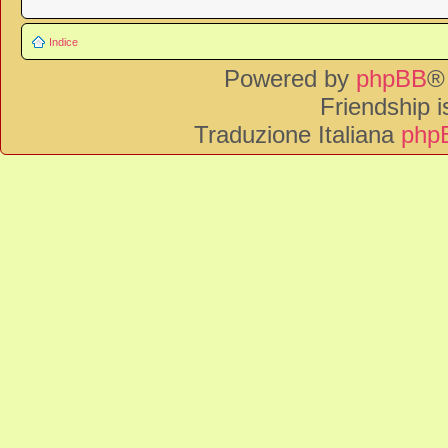
Indice
Powered by
phpBB
®
Friendship 
Traduzione Italiana
phpB