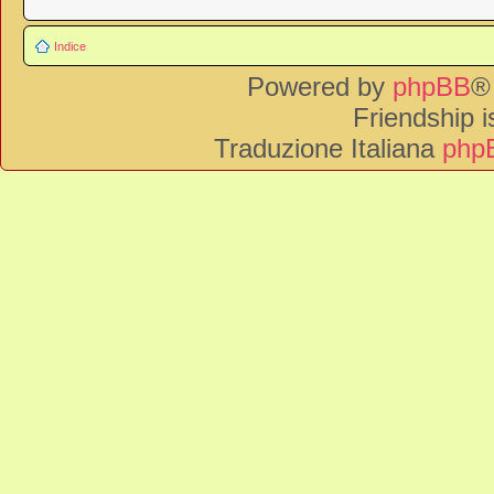
Indice
Powered by
phpBB
®
Friendship 
Traduzione Italiana
phpB