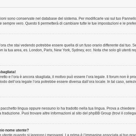
tazioni sono conservate nel database del sistema. Per modificarle vai sul tuo Pannel
sempre vero. Questo ti permetterà di cambiare tutte le tue impostazioni e le prefe
ora che stai vedendo potrebbe essere quella di un fuso orario differente dal tuo. S
 con la tua area, es. London, Paris, New York, Sydney, ecc. Nota che solo gli utenti r
sbagliata!
rretto e l’ora è ancora sbagliata, il motivo può essere l’ora legale. Il forum non è p
riodo dell’ora legale l’ora potrebbe essere diversa dall’ora locale. In tal caso, sele
 pacchetto lingua oppure nessuno lo ha tradotto nella tua lingua. Prova a chiedere ag
 traduzione. Puoi trovare altre informazioni al sito del phpBB Group (trovi il colle
mio nome utente?
utente quando si leggono i messaggi. La prima è l’immagine associata al tuo grado