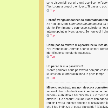
sono disponibili per gli utenti ospiti come l’us
l’iscrizione a gruppi utenti, ecc. Ti bastano poc
Top
Perché vengo disconnesso automaticament
Se non selezioni
Connessione automatica ad og
utente. Per rimanere connesso, seleziona l’opzi
Internet point, università, ecc. Se non vedi il c
Top
Come posso evitare di apparire nella lista degl
Nel Pannello di Controllo Utente, sotto “Prefere
identificato come utente nascosto.
Top
Ho perso la mia password!
Niente panico! La tua password non può essere 
le istruzioni e tornerai in linea in poco tempo.
Top
Mi sono registrato ma non riesco a connette
Innanzitutto controlla di aver inserito nome ut
minore» è abilitato e hai cliccato su
Ho meno di
attivare il tuo account. Alcune Board richiedono
registri ti verrà indicato che tipo di attivazione
che il tuo indirizzo di posta sia valido? (L’atti