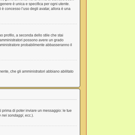
n genere è unica e specifica per ogni utente.
 è concesso l’uso degli avatar, allora è una
 profilo, a seconda dello stile che stai
ri e amministratori possono avere un grado
’amministratore probabilmente abbasseranno il
mente, che gli amministratori abbiano abilitato
i prima di poter inviare un messaggio: le tue
e nei sondaggi
, ecc.).