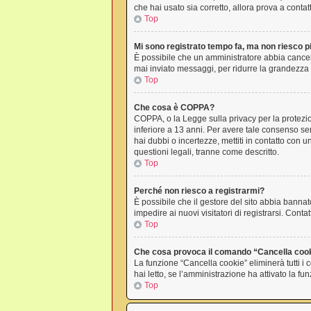
che hai usato sia corretto, allora prova a conta
Top
Mi sono registrato tempo fa, ma non riesco p
È possibile che un amministratore abbia cancell
mai inviato messaggi, per ridurre la grandezza 
Top
Che cosa è COPPA?
COPPA, o la Legge sulla privacy per la protezion
inferiore a 13 anni. Per avere tale consenso ser
hai dubbi o incertezze, mettiti in contatto con
questioni legali, tranne come descritto.
Top
Perché non riesco a registrarmi?
È possibile che il gestore del sito abbia bannato
impedire ai nuovi visitatori di registrarsi. Con
Top
Che cosa provoca il comando “Cancella coo
La funzione “Cancella cookie” eliminerà tutti i
hai letto, se l’amministrazione ha attivato la f
Top