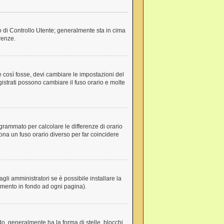
lo di Controllo Utente; generalmente sta in cima
renze.
e così fosse, devi cambiare le impostazioni del
egistrati possono cambiare il fuso orario e molte
rogrammato per calcolare le differenze di orario
ziona un fuso orario diverso per far coincidere
li amministratori se è possibile installare la
gamento in fondo ad ogni pagina).
, generalmente ha la forma di stelle, blocchi