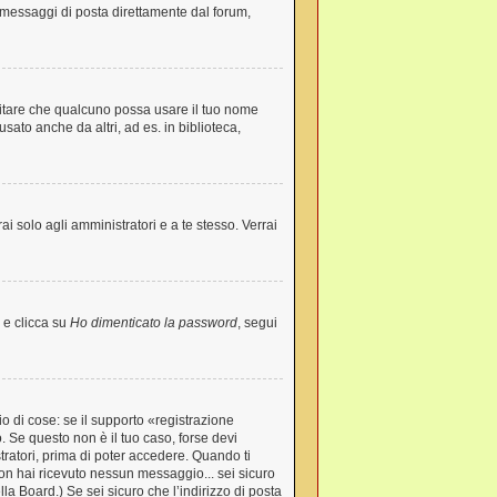
re messaggi di posta direttamente dal forum,
evitare che qualcuno possa usare il tuo nome
ato anche da altri, ad es. in biblioteca,
ai solo agli amministratori e a te stesso. Verrai
 e clicca su
Ho dimenticato la password
, segui
o di cose: se il supporto «registrazione
o. Se questo non è il tuo caso, forse devi
tratori, prima di poter accedere. Quando ti
e non hai ricevuto nessun messaggio... sei sicuro
lla Board.) Se sei sicuro che l’indirizzo di posta