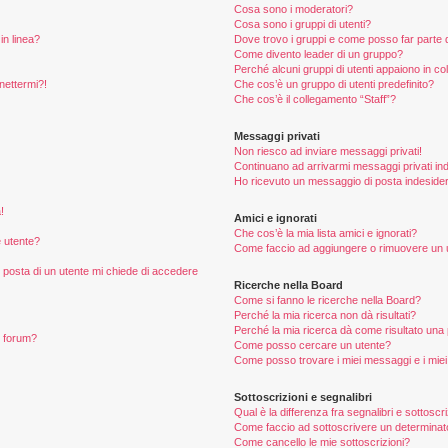
Cosa sono i moderatori?
Cosa sono i gruppi di utenti?
in linea?
Dove trovo i gruppi e come posso far parte d
Come divento leader di un gruppo?
Perché alcuni gruppi di utenti appaiono in colo
nettermi?!
Che cos’è un gruppo di utenti predefinito?
Che cos’è il collegamento “Staff”?
Messaggi privati
Non riesco ad inviare messaggi privati!
Continuano ad arrivarmi messaggi privati ind
Ho ricevuto un messaggio di posta indeside
!
Amici e ignorati
Che cos’è la mia lista amici e ignorati?
 utente?
Come faccio ad aggiungere o rimuovere un ute
i posta di un utente mi chiede di accedere
Ricerche nella Board
Come si fanno le ricerche nella Board?
Perché la mia ricerca non dà risultati?
Perché la mia ricerca dà come risultato una
n forum?
Come posso cercare un utente?
Come posso trovare i miei messaggi e i mie
Sottoscrizioni e segnalibri
Qual è la differenza fra segnalibri e sottoscr
Come faccio ad sottoscrivere un determina
Come cancello le mie sottoscrizioni?