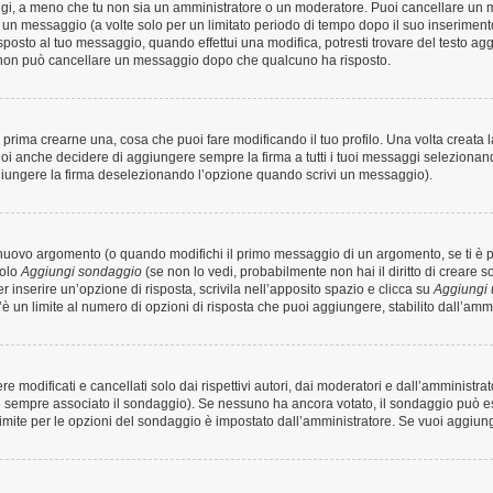
aggi, a meno che tu non sia un amministratore o un moderatore. Puoi cancellare un
un messaggio (a volte solo per un limitato periodo di tempo dopo il suo inserimen
osto al tuo messaggio, quando effettui una modifica, potresti trovare del testo agg
 non può cancellare un messaggio dopo che qualcuno ha risposto.
rima crearne una, cosa che puoi fare modificando il tuo profilo. Una volta creata 
oi anche decidere di aggiungere sempre la firma a tutti i tuoi messaggi seleziona
ggiungere la firma deselezionando l’opzione quando scrivi un messaggio).
nuovo argomento (o quando modifichi il primo messaggio di un argomento, se ti è p
tolo
Aggiungi sondaggio
(se non lo vedi, probabilmente non hai il diritto di creare so
 inserire un’opzione di risposta, scrivila nell’apposito spazio e clicca su
Aggiungi 
’è un limite al numero di opzioni di risposta che puoi aggiungere, stabilito dall’ammi
modificati e cancellati solo dai rispettivi autori, dai moderatori e dall’amministra
sempre associato il sondaggio). Se nessuno ha ancora votato, il sondaggio può esse
limite per le opzioni del sondaggio è impostato dall’amministratore. Se vuoi aggiunge