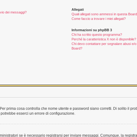
Allegati
invio dei messaggi?
Quali allegati sono ammessi in questa Boar
Come faccio a trovare i miei allegati?
Informazioni su phpBB 3
Chi ha scritto questo programma?
Perché la caratteristica X non è disponibile?
Chi devo contattare per segnalare abusi e/o 
Board?
Per prima cosa controlla che nome utente e password siano corretti. Di solito il pro
 potrebbe esserci un errore di configurazione.
inistratori se è necessario registrarsi per inviare messaggi. Comunque, la registra