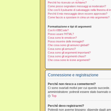
Perché ho ricevuto un richiamo?
Come posso segnalare messaggi ai moderatori?
Che cos’è il pulsante di salvataggio nella finestra di 
Perché il mio messaggio deve essere approvato?
Come faccio a spostare in cima un mio argomento?
Formattazione e tipi di argomenti
Cos’è il BBCode?
Posso usare l’HTML?
Cosa sono le emoticon?
Posso inserire delle immagini?
Che cosa sono gli annunci globali?
Cosa sono gli annunci?
Cosa sono gli argomenti importanti?
Cosa sono gli argomenti chiusi?
Che cosa sono le icone argomenti?
Connessione e registrazione
Perché non riesco a connettermi?
Ci sono svariati motivi per cui questo succede. 
amministratore: potresti essere stato bannato o
Top
Perché devo registrarmi?
Potresti non averne bisogno: dipende dagli amm