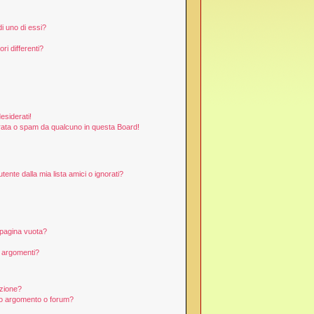
i uno di essi?
ri differenti?
esiderati!
rata o spam da qualcuno in questa Board!
nte dalla mia lista amici o ignorati?
 pagina vuota?
i argomenti?
izione?
to argomento o forum?