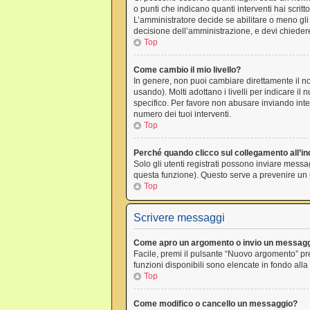
o punti che indicano quanti interventi hai scrit
L’amministratore decide se abilitare o meno gli
decisione dell’amministrazione, e devi chiedere
Top
Come cambio il mio livello?
In genere, non puoi cambiare direttamente il nom
usando). Molti adottano i livelli per indicare il
specifico. Per favore non abusare inviando inte
numero dei tuoi interventi.
Top
Perché quando clicco sul collegamento all’ind
Solo gli utenti registrati possono inviare messa
questa funzione). Questo serve a prevenire un u
Top
Scrivere messaggi
Come apro un argomento o invio un messagg
Facile, premi il pulsante “Nuovo argomento” pre
funzioni disponibili sono elencate in fondo alla
Top
Come modifico o cancello un messaggio?