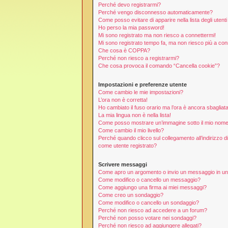
Perché devo registrarmi?
Perché vengo disconnesso automaticamente?
Come posso evitare di apparire nella lista degli utenti 
Ho perso la mia password!
Mi sono registrato ma non riesco a connettermi!
Mi sono registrato tempo fa, ma non riesco più a con
Che cosa è COPPA?
Perché non riesco a registrarmi?
Che cosa provoca il comando “Cancella cookie”?
Impostazioni e preferenze utente
Come cambio le mie impostazioni?
L’ora non è corretta!
Ho cambiato il fuso orario ma l’ora è ancora sbagliata
La mia lingua non è nella lista!
Come posso mostrare un’immagine sotto il mio nome
Come cambio il mio livello?
Perché quando clicco sul collegamento all’indirizzo d
come utente registrato?
Scrivere messaggi
Come apro un argomento o invio un messaggio in u
Come modifico o cancello un messaggio?
Come aggiungo una firma ai miei messaggi?
Come creo un sondaggio?
Come modifico o cancello un sondaggio?
Perché non riesco ad accedere a un forum?
Perché non posso votare nei sondaggi?
Perché non riesco ad aggiungere allegati?