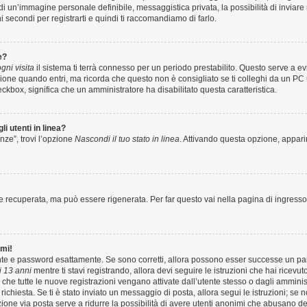
o di un’immagine personale definibile, messaggistica privata, la possibilità di invia
hi secondi per registrarti e quindi ti raccomandiamo di farlo.
e?
ni visita
il sistema ti terrà connesso per un periodo prestabilito. Questo serve a 
one quando entri, ma ricorda che questo non è consigliato se ti colleghi da un PC us
heckbox, significa che un amministratore ha disabilitato questa caratteristica.
i utenti in linea?
nze”, trovi l’opzione
Nascondi il tuo stato in linea
. Attivando questa opzione, apparir
recuperata, ma può essere rigenerata. Per far questo vai nella pagina di ingresso
rmi!
ente e password esattamente. Se sono corretti, allora possono esser successe un pai
 13 anni
mentre ti stavi registrando, allora devi seguire le istruzioni che hai ricevut
 che tutte le nuove registrazioni vengano attivate dall’utente stesso o dagli amminis
 è richiesta. Se ti è stato inviato un messaggio di posta, allora segui le istruzioni; s
vazione via posta serve a ridurre la possibilità di avere utenti anonimi che abusano de