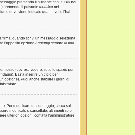
 messaggio premendo il pulsante con la «X» nel
to) premendo il pulsante
modifica
nel
iunto dove viene indicato quante volte l’hai
la firma, quando scrivi un messaggio seleziona
ndo l’apposita opzione
Aggiungi sempre la mia
ermesso) dovresti vedere, sotto lo spazio per
ndaggi). Basta inserire un titolo per il
un’opzione
). Puoi anche stabilire i giorni di
nistratore.
tore. Per modificare un sondaggio, clicca sul
re modificato o cancellato, altrimenti solo i
re ulteriori opzioni, contatta l’amministratore.