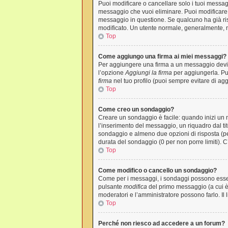
Puoi modificare o cancellare solo i tuoi mess
messaggio che vuoi eliminare. Puoi modificare 
messaggio in questione. Se qualcuno ha già risp
modificato. Un utente normale, generalmente,
Top
Come aggiungo una firma ai miei messaggi?
Per aggiungere una firma a un messaggio devi p
l’opzione
Aggiungi la firma
per aggiungerla. Pu
firma
nel tuo profilo (puoi sempre evitare di a
Top
Come creo un sondaggio?
Creare un sondaggio è facile: quando inizi un 
l’inserimento del messaggio, un riquadro dal ti
sondaggio e almeno due opzioni di risposta (per
durata del sondaggio (0 per non porre limiti). C
Top
Come modifico o cancello un sondaggio?
Come per i messaggi, i sondaggi possono essere 
pulsante
modifica
del primo messaggio (a cui è 
moderatori e l’amministratore possono farlo. Il 
Top
Perché non riesco ad accedere a un forum?