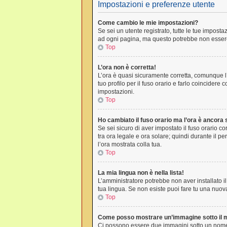
Impostazioni e preferenze utente
Come cambio le mie impostazioni?
Se sei un utente registrato, tutte le tue impos
ad ogni pagina, ma questo potrebbe non essere 
Top
L’ora non è corretta!
L’ora è quasi sicuramente corretta, comunque l’
tuo profilo per il fuso orario e farlo coincidere
impostazioni.
Top
Ho cambiato il fuso orario ma l’ora è ancora 
Se sei sicuro di aver impostato il fuso orario co
tra ora legale e ora solare; quindi durante il pe
l’ora mostrata colla tua.
Top
La mia lingua non è nella lista!
L’amministratore potrebbe non aver installato il
tua lingua. Se non esiste puoi fare tu una nuova
Top
Come posso mostrare un’immagine sotto il 
Ci possono essere due immagini sotto un nome 