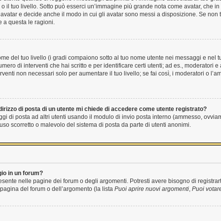
to o il tuo livello. Sotto può esserci un’immagine più grande nota come avatar, che i
 avatar e decide anche il modo in cui gli avatar sono messi a disposizione. Se non ti
 a questa le ragioni.
e del tuo livello (i gradi compaiono sotto al tuo nome utente nei messaggi e nel tuo
 numero di interventi che hai scritto e per identificare certi utenti; ad es., moderato
rventi non necessari solo per aumentare il tuo livello; se fai così, i moderatori o l
irizzo di posta di un utente mi chiede di accedere come utente registrato?
ggi di posta ad altri utenti usando il modulo di invio posta interno (ammesso, ovvia
so scorretto o malevolo del sistema di posta da parte di utenti anonimi.
io in un forum?
sente nelle pagine dei forum o degli argomenti. Potresti avere bisogno di registrart
 pagina del forum o dell’argomento (la lista
Puoi aprire nuovi argomenti
,
Puoi votar