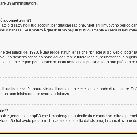
ttare un amministratore.
iù a connettermi?!
ato o disattivato il tuo account per qualche ragione. Molti siti rimuovono periodic
del database. Se il motivo è quest’ultimo registrati nuovamente e cerca di farti co
e dei minori del 1998, è una legge statunitense che richiede ai siti web di poter ra
ve una richiesta scritta da parte del genitore o tutore legale, permettendo la registr
 un consulente legale per assistenza. Nota bene che il phpBB Group non può fornire c
 il tuo indirizzo IP oppure vietato il nome utente che stai tentando di registrare. Può
tatta un amministratore per avere assistenza.
kie”?
 cookie generati da phpBB che ti mantengono autenticato e connesso, oltre a permett
unzione. Se hai avuto problemi di accesso o di uscita dal sistema, la cancellazione d