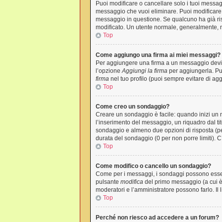
Puoi modificare o cancellare solo i tuoi mess
messaggio che vuoi eliminare. Puoi modificare 
messaggio in questione. Se qualcuno ha già risp
modificato. Un utente normale, generalmente,
Top
Come aggiungo una firma ai miei messaggi?
Per aggiungere una firma a un messaggio devi p
l’opzione
Aggiungi la firma
per aggiungerla. Pu
firma
nel tuo profilo (puoi sempre evitare di a
Top
Come creo un sondaggio?
Creare un sondaggio è facile: quando inizi un 
l’inserimento del messaggio, un riquadro dal ti
sondaggio e almeno due opzioni di risposta (per
durata del sondaggio (0 per non porre limiti). C
Top
Come modifico o cancello un sondaggio?
Come per i messaggi, i sondaggi possono essere 
pulsante
modifica
del primo messaggio (a cui è 
moderatori e l’amministratore possono farlo. Il 
Top
Perché non riesco ad accedere a un forum?