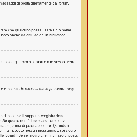
re messaggi di posta direttamente dal forum,
evitare che qualcuno possa usare il tuo nome
ato anche da altri, ad es. in biblioteca,
ai solo agli amministratori e a te stesso. Verrai
 e clicca su
Ho dimenticato la password
, segui
o di cose: se il supporto «registrazione
o. Se questo non è il tuo caso, forse devi
tratori, prima di poter accedere. Quando ti
e non hai ricevuto nessun messaggio... sei sicuro
lla Board.) Se sei sicuro che l’indirizzo di posta