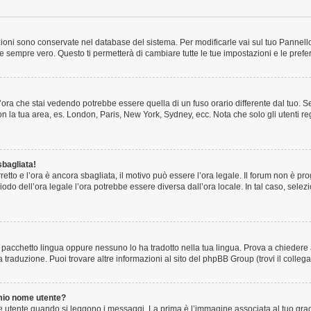
tazioni sono conservate nel database del sistema. Per modificarle vai sul tuo Pannel
sempre vero. Questo ti permetterà di cambiare tutte le tue impostazioni e le prefe
ora che stai vedendo potrebbe essere quella di un fuso orario differente dal tuo. S
 con la tua area, es. London, Paris, New York, Sydney, ecc. Nota che solo gli utenti r
sbagliata!
rretto e l’ora è ancora sbagliata, il motivo può essere l’ora legale. Il forum non è p
riodo dell’ora legale l’ora potrebbe essere diversa dall’ora locale. In tal caso, sele
 pacchetto lingua oppure nessuno lo ha tradotto nella tua lingua. Prova a chiedere ag
 traduzione. Puoi trovare altre informazioni al sito del phpBB Group (trovi il colle
mio nome utente?
utente quando si leggono i messaggi. La prima è l’immagine associata al tuo grado