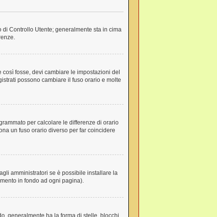
lo di Controllo Utente; generalmente sta in cima
renze.
e così fosse, devi cambiare le impostazioni del
egistrati possono cambiare il fuso orario e molte
rogrammato per calcolare le differenze di orario
ziona un fuso orario diverso per far coincidere
li amministratori se è possibile installare la
gamento in fondo ad ogni pagina).
, generalmente ha la forma di stelle, blocchi