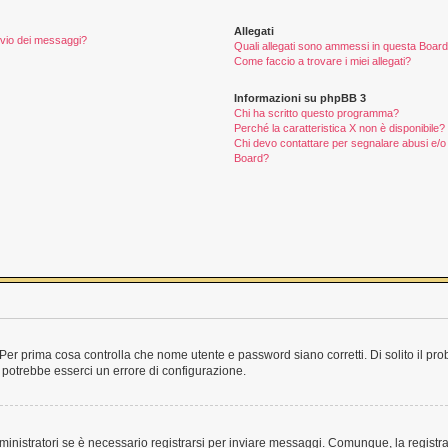
Allegati
invio dei messaggi?
Quali allegati sono ammessi in questa Boar
Come faccio a trovare i miei allegati?
Informazioni su phpBB 3
Chi ha scritto questo programma?
Perché la caratteristica X non è disponibile?
Chi devo contattare per segnalare abusi e/o 
Board?
Per prima cosa controlla che nome utente e password siano corretti. Di solito il pro
 potrebbe esserci un errore di configurazione.
inistratori se è necessario registrarsi per inviare messaggi. Comunque, la registra