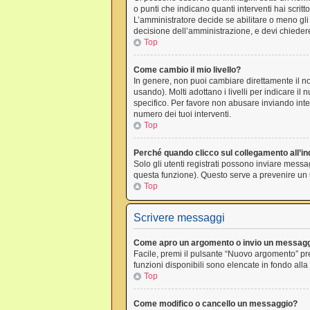
o punti che indicano quanti interventi hai scrit
L’amministratore decide se abilitare o meno gli
decisione dell’amministrazione, e devi chiedere
Top
Come cambio il mio livello?
In genere, non puoi cambiare direttamente il nom
usando). Molti adottano i livelli per indicare il
specifico. Per favore non abusare inviando inte
numero dei tuoi interventi.
Top
Perché quando clicco sul collegamento all’ind
Solo gli utenti registrati possono inviare messa
questa funzione). Questo serve a prevenire un u
Top
Scrivere messaggi
Come apro un argomento o invio un messagg
Facile, premi il pulsante “Nuovo argomento” pre
funzioni disponibili sono elencate in fondo alla
Top
Come modifico o cancello un messaggio?