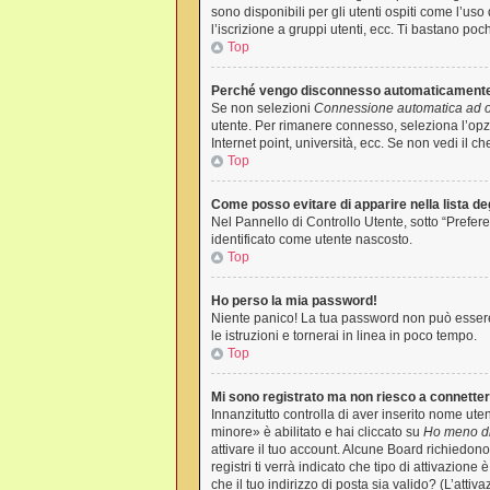
sono disponibili per gli utenti ospiti come l’us
l’iscrizione a gruppi utenti, ecc. Ti bastano poc
Top
Perché vengo disconnesso automaticament
Se non selezioni
Connessione automatica ad og
utente. Per rimanere connesso, seleziona l’opzi
Internet point, università, ecc. Se non vedi il c
Top
Come posso evitare di apparire nella lista degl
Nel Pannello di Controllo Utente, sotto “Prefere
identificato come utente nascosto.
Top
Ho perso la mia password!
Niente panico! La tua password non può essere 
le istruzioni e tornerai in linea in poco tempo.
Top
Mi sono registrato ma non riesco a connette
Innanzitutto controlla di aver inserito nome ut
minore» è abilitato e hai cliccato su
Ho meno di
attivare il tuo account. Alcune Board richiedono
registri ti verrà indicato che tipo di attivazione
che il tuo indirizzo di posta sia valido? (L’atti