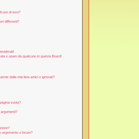
i uno di essi?
ri differenti?
esiderati!
rata o spam da qualcuno in questa Board!
nte dalla mia lista amici o ignorati?
 pagina vuota?
i argomenti?
izione?
to argomento o forum?