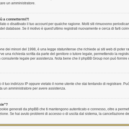
ttare un amministratore.
iù a connettermi?!
ato o disattivato il tuo account per qualche ragione. Molti siti rimuovono periodic
del database. Se il motivo è quest’ultimo registrati nuovamente e cerca di farti co
e dei minori del 1998, è una legge statunitense che richiede ai siti web di poter ra
ve una richiesta scritta da parte del genitore o tutore legale, permettendo la registr
 un consulente legale per assistenza. Nota bene che il phpBB Group non può fornire c
 il tuo indirizzo IP oppure vietato il nome utente che stai tentando di registrare. Può
tatta un amministratore per avere assistenza.
kie”?
 cookie generati da phpBB che ti mantengono autenticato e connesso, oltre a permett
unzione. Se hai avuto problemi di accesso o di uscita dal sistema, la cancellazione d