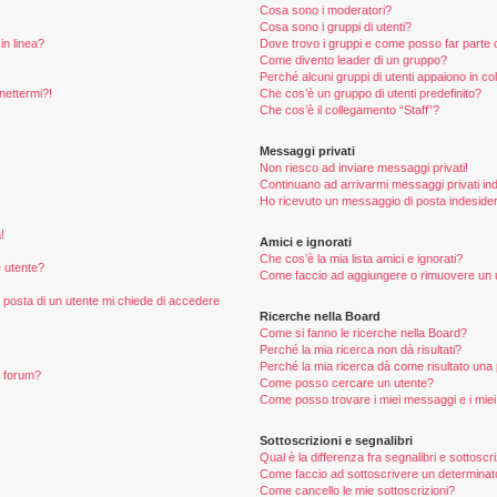
Cosa sono i moderatori?
Cosa sono i gruppi di utenti?
in linea?
Dove trovo i gruppi e come posso far parte d
Come divento leader di un gruppo?
Perché alcuni gruppi di utenti appaiono in colo
nettermi?!
Che cos’è un gruppo di utenti predefinito?
Che cos’è il collegamento “Staff”?
Messaggi privati
Non riesco ad inviare messaggi privati!
Continuano ad arrivarmi messaggi privati ind
Ho ricevuto un messaggio di posta indeside
!
Amici e ignorati
Che cos’è la mia lista amici e ignorati?
 utente?
Come faccio ad aggiungere o rimuovere un ute
i posta di un utente mi chiede di accedere
Ricerche nella Board
Come si fanno le ricerche nella Board?
Perché la mia ricerca non dà risultati?
Perché la mia ricerca dà come risultato una
n forum?
Come posso cercare un utente?
Come posso trovare i miei messaggi e i mie
Sottoscrizioni e segnalibri
Qual è la differenza fra segnalibri e sottoscr
Come faccio ad sottoscrivere un determina
Come cancello le mie sottoscrizioni?