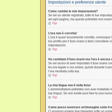
Impostazioni e preferenze utente
Come cambio le mie impostazioni?
Se sei un utente registrato, tutte le tue impos
ad ogni pagina, ma questo potrebbe non essere 
Top
L’ora non è corretta!
L’ora è quasi sicuramente corretta, comunque l’
tuo profilo per il fuso orario e farlo coincidere
impostazioni.
Top
Ho cambiato il fuso orario ma l’ora è ancora 
Se sei sicuro di aver impostato il fuso orario co
tra ora legale e ora solare; quindi durante il pe
l’ora mostrata colla tua.
Top
La mia lingua non è nella lista!
L’amministratore potrebbe non aver installato il
tua lingua. Se non esiste puoi fare tu una nuova
Top
Come posso mostrare un’immagine sotto il 
Ci possono essere due immagini sotto un nome 