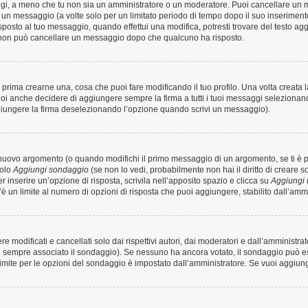
aggi, a meno che tu non sia un amministratore o un moderatore. Puoi cancellare un
un messaggio (a volte solo per un limitato periodo di tempo dopo il suo inserimen
osto al tuo messaggio, quando effettui una modifica, potresti trovare del testo agg
 non può cancellare un messaggio dopo che qualcuno ha risposto.
rima crearne una, cosa che puoi fare modificando il tuo profilo. Una volta creata 
oi anche decidere di aggiungere sempre la firma a tutti i tuoi messaggi seleziona
ggiungere la firma deselezionando l’opzione quando scrivi un messaggio).
nuovo argomento (o quando modifichi il primo messaggio di un argomento, se ti è p
tolo
Aggiungi sondaggio
(se non lo vedi, probabilmente non hai il diritto di creare so
 inserire un’opzione di risposta, scrivila nell’apposito spazio e clicca su
Aggiungi 
’è un limite al numero di opzioni di risposta che puoi aggiungere, stabilito dall’ammi
modificati e cancellati solo dai rispettivi autori, dai moderatori e dall’amministra
sempre associato il sondaggio). Se nessuno ha ancora votato, il sondaggio può esse
limite per le opzioni del sondaggio è impostato dall’amministratore. Se vuoi aggiunge