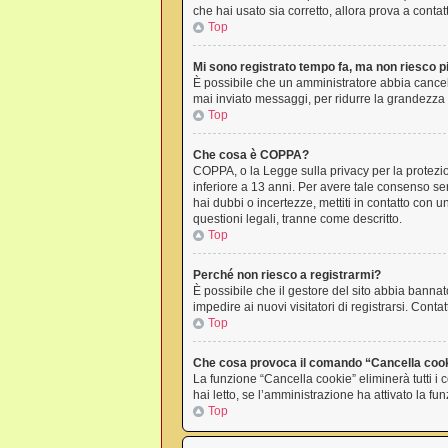
che hai usato sia corretto, allora prova a conta
Top
Mi sono registrato tempo fa, ma non riesco p
È possibile che un amministratore abbia cancell
mai inviato messaggi, per ridurre la grandezza 
Top
Che cosa è COPPA?
COPPA, o la Legge sulla privacy per la protezion
inferiore a 13 anni. Per avere tale consenso ser
hai dubbi o incertezze, mettiti in contatto con
questioni legali, tranne come descritto.
Top
Perché non riesco a registrarmi?
È possibile che il gestore del sito abbia bannato
impedire ai nuovi visitatori di registrarsi. Con
Top
Che cosa provoca il comando “Cancella coo
La funzione “Cancella cookie” eliminerà tutti i
hai letto, se l’amministrazione ha attivato la f
Top