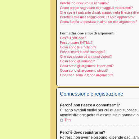
Perché ho ricevuto un richiamo?
Come posso segnalare messaggi ai moderatori?
Che cos’è il pulsante di salvataggio nella finestra di 
Perché il mio messaggio deve essere approvato?
Come faccio a spostare in cima un mio argomento?
Formattazione e tipi di argomenti
Cos’è il BBCode?
Posso usare l’HTML?
Cosa sono le emoticon?
Posso inserire delle immagini?
Che cosa sono gli annunci globali?
Cosa sono gli annunci?
Cosa sono gli argomenti importanti?
Cosa sono gli argomenti chiusi?
Che cosa sono le icone argomenti?
Connessione e registrazione
Perché non riesco a connettermi?
Ci sono svariati motivi per cui questo succede. 
amministratore: potresti essere stato bannato o
Top
Perché devo registrarmi?
Potresti non averne bisogno: dipende dagli amm