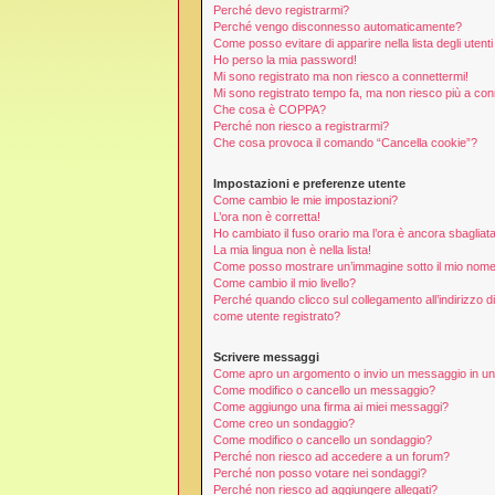
Perché devo registrarmi?
Perché vengo disconnesso automaticamente?
Come posso evitare di apparire nella lista degli utenti 
Ho perso la mia password!
Mi sono registrato ma non riesco a connettermi!
Mi sono registrato tempo fa, ma non riesco più a con
Che cosa è COPPA?
Perché non riesco a registrarmi?
Che cosa provoca il comando “Cancella cookie”?
Impostazioni e preferenze utente
Come cambio le mie impostazioni?
L’ora non è corretta!
Ho cambiato il fuso orario ma l’ora è ancora sbagliata
La mia lingua non è nella lista!
Come posso mostrare un’immagine sotto il mio nome
Come cambio il mio livello?
Perché quando clicco sul collegamento all’indirizzo d
come utente registrato?
Scrivere messaggi
Come apro un argomento o invio un messaggio in u
Come modifico o cancello un messaggio?
Come aggiungo una firma ai miei messaggi?
Come creo un sondaggio?
Come modifico o cancello un sondaggio?
Perché non riesco ad accedere a un forum?
Perché non posso votare nei sondaggi?
Perché non riesco ad aggiungere allegati?