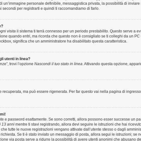
o di un’immagine personale definibile, messaggistica privata, la possibilità di invia
hi secondi per registrarti e quindi ti raccomandiamo di farlo.
e?
ni visita
il sistema ti terrà connesso per un periodo prestabilito. Questo serve a 
one quando entri, ma ricorda che questo non è consigliato se ti colleghi da un PC us
heckbox, significa che un amministratore ha disabilitato questa caratteristica.
i utenti in linea?
nze”, trovi l’opzione
Nascondi il tuo stato in linea
. Attivando questa opzione, apparir
recuperata, ma può essere rigenerata. Per far questo vai nella pagina di ingresso
rmi!
ente e password esattamente. Se sono corretti, allora possono esser successe un pai
 13 anni
mentre ti stavi registrando, allora devi seguire le istruzioni che hai ricevut
 che tutte le nuove registrazioni vengano attivate dall’utente stesso o dagli amminis
 è richiesta. Se ti è stato inviato un messaggio di posta, allora segui le istruzioni; s
vazione via posta serve a ridurre la possibilità di avere utenti anonimi che abusano de