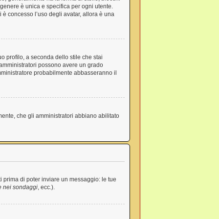
n genere è unica e specifica per ogni utente.
 è concesso l’uso degli avatar, allora è una
 profilo, a seconda dello stile che stai
ri e amministratori possono avere un grado
’amministratore probabilmente abbasseranno il
mente, che gli amministratori abbiano abilitato
i prima di poter inviare un messaggio: le tue
e nei sondaggi
, ecc.).