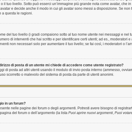
to o il tuo livello. Sotto può esserci un’immagine più grande nota come avatar, che i
 avatar e decide anche il modo in cui gli avatar sono messi a disposizione. Se non ti
 a questa le ragioni.
e del tuo livello (i gradi compaiono sotto al tuo nome utente nei messaggi e nel tuo
 numero di interventi che hai scritto e per identificare certi utenti; ad es., moderato
rventi non necessari solo per aumentare il tuo livello; se fai così, i moderatori o l
irizzo di posta di un utente mi chiede di accedere come utente registrato?
ggi di posta ad altri utenti usando il modulo di invio posta interno (ammesso, ovvia
so scorretto o malevolo del sistema di posta da parte di utenti anonimi.
io in un forum?
sente nelle pagine dei forum o degli argomenti. Potresti avere bisogno di registrart
 pagina del forum o dell’argomento (la lista
Puoi aprire nuovi argomenti
,
Puoi votar