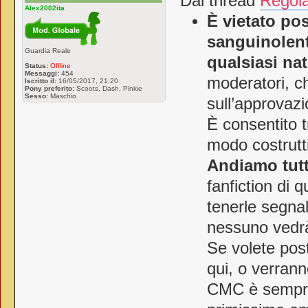
Dal thread
Regol
Alex2002ita
È vietato pos
sanguinolent
Guardia Reale
qualsiasi nat
Status:
Offline
Messaggi:
454
moderatori, c
Iscritto il:
16/05/2017, 21:20
Pony preferito:
Scoots, Dash, Pinkie
Sesso:
Maschio
sull’approvaz
È consentito t
modo costrutti
Andiamo tutt
fanfiction di q
tenerle segnal
nessuno vedrà 
Se volete posta
qui, o verrann
CMC è sempre s