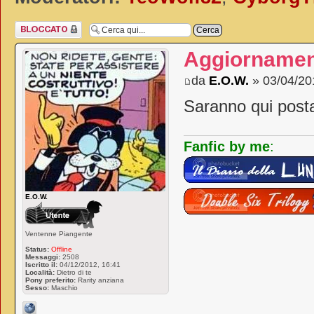
Argomento
bloccato
Aggiornamen
da
E.O.W.
» 03/04/20
Saranno qui posta
Fanfic by me
:
E.O.W.
Ventenne Piangente
Status:
Offline
Messaggi:
2508
Iscritto il:
04/12/2012, 16:41
Località:
Dietro di te
Pony preferito:
Rarity anziana
Sesso:
Maschio