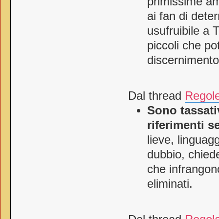
primissime am
ai fan di dete
usufruibile a 
piccoli che po
discernimento
Dal thread
Regole
Sono tassati
riferimenti s
lieve, linguagg
dubbio, chied
che infrangon
eliminati.