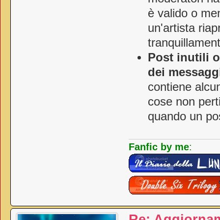
è valido o me
un'artista ria
tranquillament
Post inutili 
dei messagg
contiene alcun
cose non perti
quando un pos
Fanfic by me
:
Re: Aggiorna