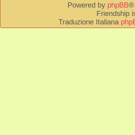
Powered by
phpBB
®
Friendship 
Traduzione Italiana
phpB