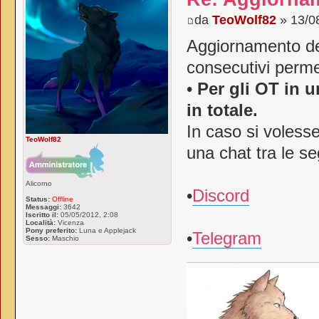
da
TeoWolf82
» 13/0
Aggiornamento del
consecutivi perm
•
Per gli OT in 
in totale.
In caso si voless
TeoWolf82
una chat tra le se
Alicorno
•
Discord
Status:
Offline
Messaggi:
3642
Iscritto il:
05/05/2012, 2:08
Località:
Vicenza
Pony preferito:
Luna e Applejack
•
Telegram
Sesso:
Maschio