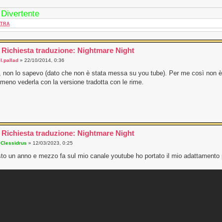
 Divertente
TRA
 Richiesta traduzione: Nightmare Night
a
l.pallad
» 22/10/2014, 0:36
 non lo sapevo (dato che non è stata messa su you tube). Per me così non
eno vederla con la versione tradotta con le rime.
 Richiesta traduzione: Nightmare Night
a
Clessidrus
» 12/03/2023, 0:25
to un anno e mezzo fa sul mio canale youtube ho portato il mio adattamento