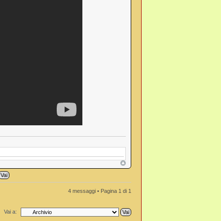
4 messaggi • Pagina
1
di
1
Vai a: