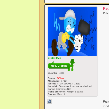
Re:
d
Clessidrus
Guardia Reale
Status:
Offline
Messaggi:
6712
Iscritto il:
25/11/2013, 13:11
Località:
Ovunque il tuo cuore desideri,
tranne Sorrento (Na)
Pony preferito:
Twilight Sparkle
Sesso:
Maschio
Esis
modo