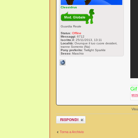
Clessidrus
Guardia Reale
Status:
Offline
Messaggi:
6712
Iscritto il:
25/11/2013, 13:11
Località:
Ovunque il tuo cuore desideri,
tranne Sorrento (Na)
Pony preferito:
Twilight Sparkle
Sesso:
Maschio
Gif
MOS
Visu
Rispondi al
messaggio
Torna a Archivio