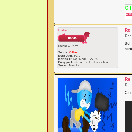
Gif
MOS
Re:
l.pallad
d
Beh,
Rainbow Pony
nemm
Status:
Offline
Messaggi:
3673
Iscritto il:
14/04/2013, 22:29
Pony preferito:
nn ne ho 1 specifico
Sesso:
Maschio
Re:
d
Gius