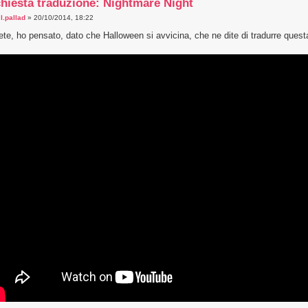
hiesta traduzione: Nightmare Night
a
l.pallad
» 20/10/2014, 18:22
te, ho pensato, dato che Halloween si avvicina, che ne dite di tradurre ques