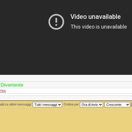
 Divertente
TRA
alizza ultimi messaggi:
Ordina per