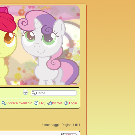
Ricerca avanzata
FAQ
Iscriviti
Login
4 messaggi • Pagina
1
di
1