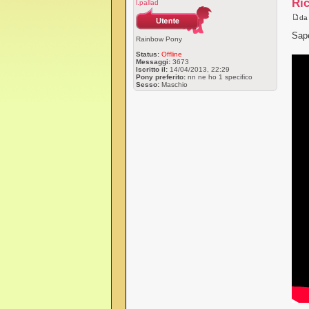
Ric
l.pallad
d
Sape
Rainbow Pony
Status:
Offline
Messaggi:
3673
Iscritto il:
14/04/2013, 22:29
Pony preferito:
nn ne ho 1 specifico
Sesso:
Maschio