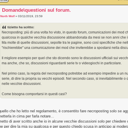
: Domande\questioni sul forum.
a
North Wolf
» 03/11/2019, 23:59
tizietto ha scritto:
Necroposting: più di una volta ho visto, in questo forum, comunicazioni dei mod ch
qualcosa in qualche vecchia discussione abbandonata da mesi se non anni che il 
Ma molte di quelle discussioni, sepolte tra le pagine, sono così specifiche che ne
"rischierebbe" una comunicazione dei mod che inviterebbe a spostarsi nella discu
Il migliore esempio per quel che sto dicendo sono le discussioni ufficiali sui vecc
ma anche, che so, discussioni riguardanti serie tv o videogiochi in particolare.
Nel primo caso, la regola del necroposting potrebbe ad esempio impedire a un nu
serie, di dire la propria su vecchi episodi. Nel secondo caso, si inevitabilmente o 
nelle vecchie discussioni.
Come bisogna comportarsi in questi casi?
uello che ho letto nel regolamento, è consentito fare necroposting solo se a
metterla in cima per farla notare...
tto di aver scritto anche io in alcune vecchie discussioni solo per chiedere d
e per dire la mia su qualcosa e per questo chiedo scusa in anticipo ai modera