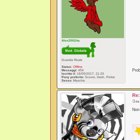
Alex2002ita
Guardia Reale
Status:
Offline
Prob
Messaggi:
454
Iscritto il:
16/05/2017, 21:20
Pony preferito:
Scoots, Dash, Pinkie
Sesso:
Maschio
Re:
d
Non 