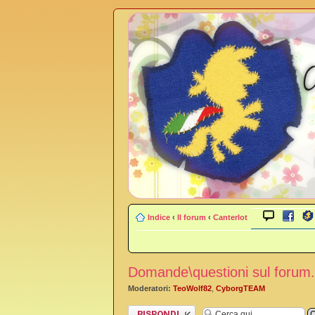
Indice
‹
Il forum
‹
Canterlot
Domande\questioni sul forum.
Moderatori:
TeoWolf82
,
CyborgTEAM
Rispondi al