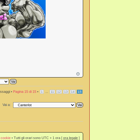
ssaggi •
Pagina
15
di
15
•
...
1
11
12
13
14
15
Vai a:
 cookie
• Tutti gli orari sono UTC + 1 ora [
ora legale
]