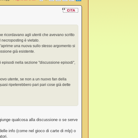
e ricordavano agli utenti che avevano scritto
necroposting è vietato.
ll'aprirne una nuova sullo stesso argomento si
ssione già esistente.
hi episodi nella sezione "discussione episodi",
ovo utente, se non a un nuovo fan della
quasi ripeterebbero pari pari cose già dette
ggiunge qualcosa alla discussione o se serve
elle info (come nel gioco di carte di mlp) o
tori.