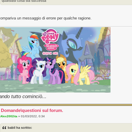
qualsiasi cosa sia successa
compariva un messaggio di errore per qualche ragione.
ndo tutto cominciò...
 Domande\questioni sul forum.
a
Alex2002ita
» 01/03/2022, 0:34
babil ha scritto: