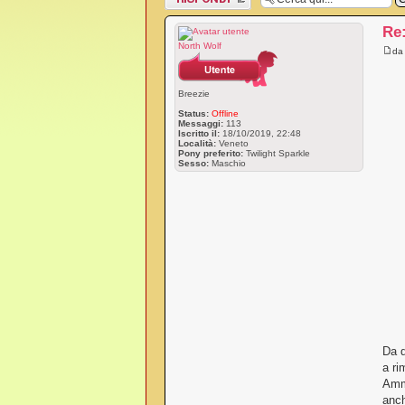
messaggio
Re
North Wolf
d
Breezie
Status:
Offline
Messaggi:
113
Iscritto il:
18/10/2019, 22:48
Località:
Veneto
Pony preferito:
Twilight Sparkle
Sesso:
Maschio
Da q
a ri
Amme
anch