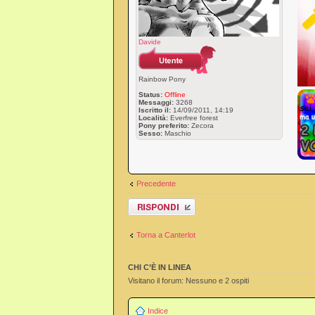
Davide
Rainbow Pony
Status:
Offline
Messaggi:
3268
Iscritto il:
14/09/2011, 14:19
Località:
Everfree forest
Pony preferito:
Zecora
Sesso:
Maschio
Precedente
Rispondi al
messaggio
Torna a Canterlot
CHI C’È IN LINEA
Visitano il forum: Nessuno e 2 ospiti
Indice