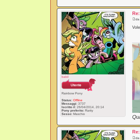
Re:
d
Vole
babil
Rainbow Pony
Status:
Offline
Messaggi:
3737
Iscritto il:
26/04/2014, 20:14
Pony preferito:
Rarity
Sesso:
Maschio
Qua
Re:
d