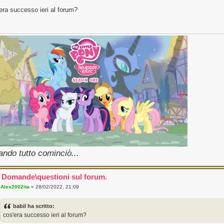
era successo ieri al forum?
ndo tutto cominciò...
 Domande\questioni sul forum.
a
Alex2002ita
» 28/02/2022, 21:09
babil ha scritto:
cos'era successo ieri al forum?