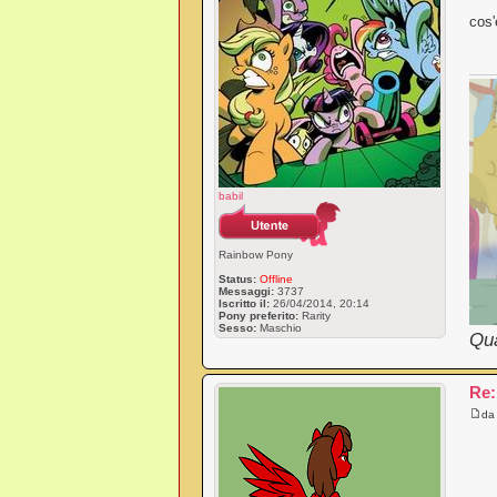
cos'
babil
Rainbow Pony
Status:
Offline
Messaggi:
3737
Iscritto il:
26/04/2014, 20:14
Pony preferito:
Rarity
Sesso:
Maschio
Qua
Re:
d