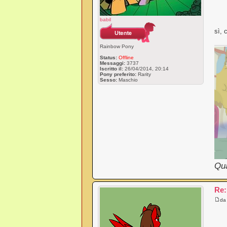
babil
sì, 
Rainbow Pony
Status:
Offline
Messaggi:
3737
Iscritto il:
26/04/2014, 20:14
Pony preferito:
Rarity
Sesso:
Maschio
Qua
Re:
d