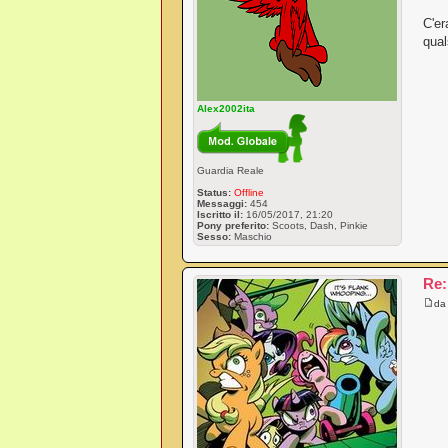
C'er
qual
Alex2002ita
Guardia Reale
Status:
Offline
Messaggi:
454
Iscritto il:
16/05/2017, 21:20
Pony preferito:
Scoots, Dash, Pinkie
Sesso:
Maschio
Re:
d