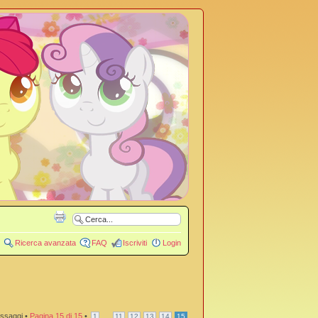
Ricerca avanzata
FAQ
Iscriviti
Login
ssaggi •
Pagina
15
di
15
•
...
1
11
12
13
14
15