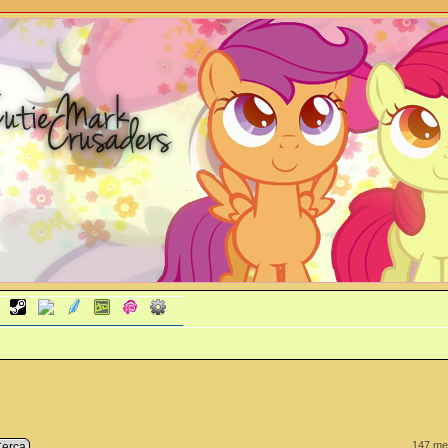
147 me