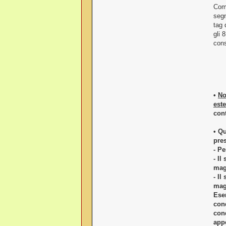
Come
segn
tag 
gli 
cons
•
No
este
cont
• Q
pres
- Pe
- Il
mag
- Il
mag
Esem
cond
cond
appe