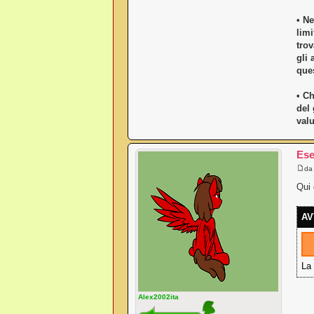
• Ne
limi
trov
gli 
ques
• Ch
del
valu
Ese
d
Qui 
AV
La 
Alex2002ita