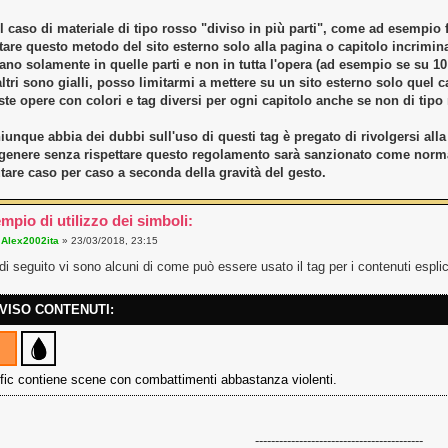
l caso di materiale di tipo rosso "diviso in più parti", come ad esempio fu
tare questo metodo del sito esterno solo alla pagina o capitolo incriminat
ano solamente in quelle parti e non in tutta l'opera (ad esempio se su 10 
altri sono gialli, posso limitarmi a mettere su un sito esterno solo quel c
te opere con colori e tag diversi per ogni capitolo anche se non di tipo
iunque abbia dei dubbi sull'uso di questi tag è pregato di rivolgersi al
 genere senza rispettare questo regolamento sarà sanzionato come norma. 
tare caso per caso a seconda della gravità del gesto.
mpio di utilizzo dei simboli:
a
Alex2002ita
» 23/03/2018, 23:15
di seguito vi sono alcuni di come può essere usato il tag per i contenuti esplici
VISO CONTENUTI:
fic contiene scene con combattimenti abbastanza violenti.
------------------------------------------