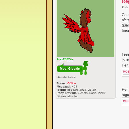
Re
d
Con 
alcu
qual
foru
I co
Alex2002ita
in u
Per 
MO
Guardia Reale
Status:
Offline
Messaggi:
454
Per 
Iscritto il:
16/05/2017, 21:20
Pony preferito:
Scoots, Dash, Pinkie
rego
Sesso:
Maschio
MO