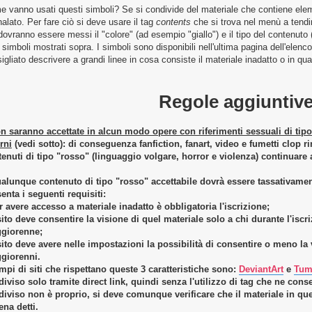
 vanno usati questi simboli? Se si condivide del materiale che contiene elem
alato. Per fare ciò si deve usare il tag
contents
che si trova nel menù a tend
dovranno essere messi il "colore" (ad esempio "giallo") e il tipo del contenuto
8 simboli mostrati sopra. I simboli sono disponibili nell'ultima pagina dell'elen
igliato descrivere a grandi linee in cosa consiste il materiale inadatto o in qua
Regole aggiuntiv
n saranno accettate in alcun modo opere con riferimenti sessuali di tip
rni
(vedi sotto): di conseguenza fanfiction, fanart, video e fumetti clop r
enuti di tipo "rosso" (linguaggio volgare, horror e violenza) continuare 
ualunque contenuto di tipo "rosso" accettabile dovrà essere tassativamen
enta i seguenti requisiti:
r avere accesso a materiale inadatto è obbligatoria l'iscrizione;
 sito deve consentire la visione di quel materiale solo a chi durante l'isc
giorenne;
 sito deve avere nelle impostazioni la possibilità di consentire o meno la 
giorenni.
pi di siti che rispettano queste 3 caratteristiche sono:
DeviantArt
e
Tum
iviso solo tramite direct link, quindi senza l'utilizzo di tag che ne conse
iviso non è proprio, si deve comunque verificare che il materiale in ques
na detti.