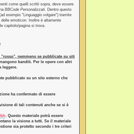
enti come quelli scritti sopra, deve essere
ina
BBCode Personalizzati
. Dentro questo
 (ad esempio "Linguaggio volgare") tramite
co delle emoticon. Inoltre è altamente
le capitolo/pagina si trova.
e
o "rosso", nemmeno se pubblicate su siti
imangono banditi. Per le opere con altri
a leggere.
te pubblicato su un sito esterno che
rizione ha confermato di essere
visione di tali contenuti anche se si è
blr
. Questo materiale potrà essere
ntano la visione a tutti. Se il materiale
tione sia protetto secondo i tre criteri