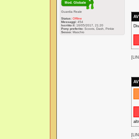
Guardia Reale
AV
Status:
Offline
Messaggi:
454
Div
Iscritto il:
16/05/2017, 21:20
Pony preferito:
Scoots, Dash, Pinkie
Sesso:
Maschio
[LI
AV
alt
[LI