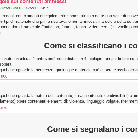
gole sui contenuti ammessi
a
Alex2002ita
» 23/03/2018, 23:15
i recenti cambiamenti al regolamento sono state introdotte una serie di nuove
ni
tipi di materiale che prima risultavano non ammessi, ma solo e soltanto tra
unque tipo di materiale (fanfiction, fumetti, fanart, video, ecc...) si voglia pu
m.
Come si classificano i c
ntenuti considerati "controversi" sono distinti in 4 tipologie, sia per la loro nat
n'opera.
quel che riguarda la ricorrenza, qualunque materiale può essere classificato co
STRA
quel che riguarda la natura del contenuto, saranno ritenute condivisibili (sola
lamento) opere contenenti elementi di: violenza, linguaggio volgare, riferimenti
STRA
Come si segnalano i con