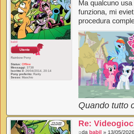
Ma qualcuno usa 
funziona, mi eviet
procedura comples
babil
Rainbow Pony
Status:
Offline
Messaggi:
3738
Iscritto il:
26/04/2014, 20:14
Pony preferito:
Rarity
Sesso:
Maschio
Quando tutto c
Re: Videogioc
da
babil
» 13/05/2026