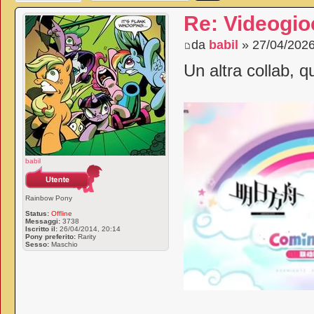
Re: Videogio
da
babil
» 27/04/2026
Un altra collab, q
babil
Rainbow Pony
Status:
Offline
Messaggi:
3738
Iscritto il:
26/04/2014, 20:14
Pony preferito:
Rarity
Sesso:
Maschio