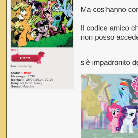
Ma cos'hanno comb
Il codice amico ch
non posso accede
babil
s'è impadronito d
Rainbow Pony
Status:
Offline
Messaggi:
3738
Iscritto il:
26/04/2014, 20:14
Pony preferito:
Rarity
Sesso:
Maschio