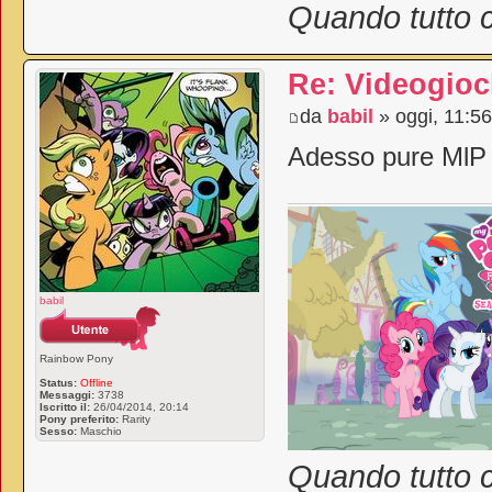
Quando tutto c
Re: Videogioc
da
babil
» oggi, 11:56
Adesso pure MlP h
babil
Rainbow Pony
Status:
Offline
Messaggi:
3738
Iscritto il:
26/04/2014, 20:14
Pony preferito:
Rarity
Sesso:
Maschio
Quando tutto c