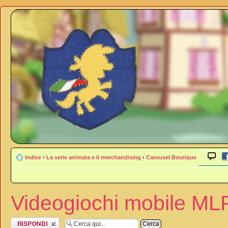
Indice
‹
La serie animata e il merchandising
‹
Carousel Boutique
Videogiochi mobile ML
Rispondi al
messaggio