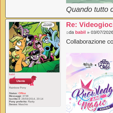
Quando tutto c
Re: Videogioc
da
babil
» 03/07/2026
Collaborazione co
babil
Rainbow Pony
Status:
Offline
Messaggi:
3738
Iscritto il:
26/04/2014, 20:14
Pony preferito:
Rarity
Sesso:
Maschio