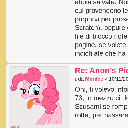
abbia salvate. Non
cui provengono le
proporvi per pros
Scratch), oppure c
file di blocco not
pagine, se volete 
indichiate che ha
Re: Anon’s Pi
da
Morilec
» 10/11/20
Ohi, ti volevo inf
73, in mezzo ci d
Scusami se rompo
rotta, per passar
Morilec