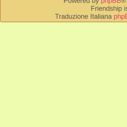
Powered by
phpBB
®
Friendship 
Traduzione Italiana
phpB