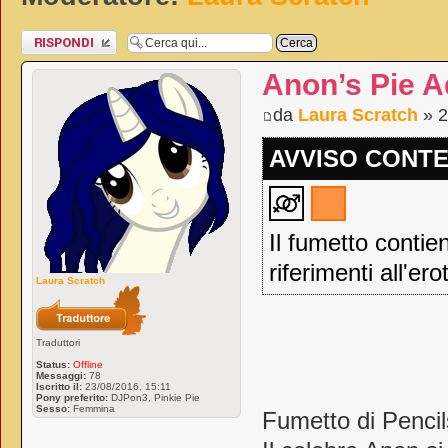
Rispondi al
messaggio
Anon’s Pie A
da
Laura Scratch
» 2
AVVISO CONTE
Il fumetto conti
riferimenti all'er
Laura Scratch
Traduttori
Status:
Offline
Messaggi:
78
Iscritto il:
23/08/2016, 15:11
Pony preferito:
DJPon3, Pinkie Pie
Sesso:
Femmina
Fumetto di Pencil