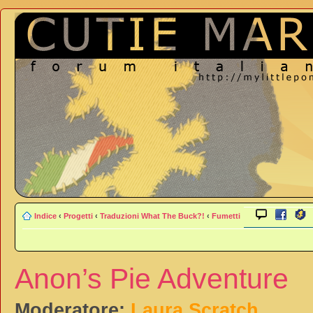
Indice
‹
Progetti
‹
Traduzioni What The Buck?!
‹
Fumetti
Anon’s Pie Adventure
Moderatore:
Laura Scratch