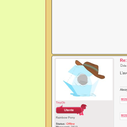
Re:
d
L'av
Alway
MOS
TinpDb
MOS
Rainbow Pony
Status:
Offline
Messaggi:
2819