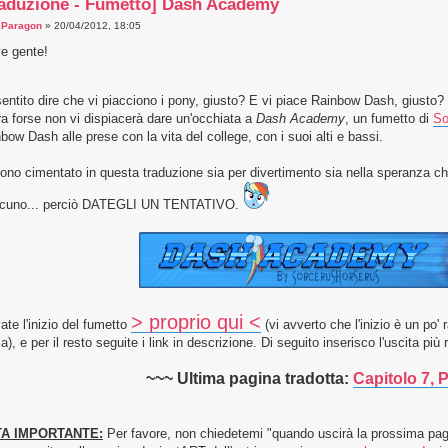
raduzione - Fumetto] Dash Academy
a
Paragon
» 20/04/2012, 18:05
e gente!
entito dire che vi piacciono i pony, giusto? E vi piace Rainbow Dash, giusto?
ra forse non vi dispiacerà dare un'occhiata a
Dash Academy
, un fumetto di
So
bow Dash alle prese con la vita del college, con i suoi alti e bassi.
ono cimentato in questa traduzione sia per divertimento sia nella speranza c
lcuno... perciò DATEGLI UN TENTATIVO.
> proprio qui <
ate l'inizio del fumetto
(vi avverto che l'inizio è un po
a), e per il resto seguite i link in descrizione. Di seguito inserisco l'uscita più 
~~~ Ultima pagina tradotta:
Capitolo 7, 
A IMPORTANTE:
Per favore, non chiedetemi "quando uscirà la prossima pagi