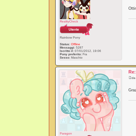
Ott
RealityCheck
Rainbow Pony
Status:
Offline
Messaggi:
5287
Iscritto il:
07/01/2012, 19:06
Pony preferito:
Fra
Sesso:
Maschio
Re:
d
Graz
Paragon