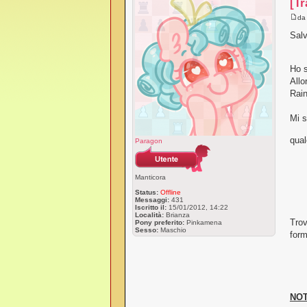
[T
d
Salv
Ho s
Allo
Rain
Mi s
qua
Paragon
Manticora
Status:
Offline
Messaggi:
431
Iscritto il:
15/01/2012, 14:22
Località:
Brianza
Trov
Pony preferito:
Pinkamena
Sesso:
Maschio
form
NOT