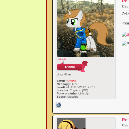
Re:
d
Odio
imme
belinde
Ursa Minor
Status:
Offline
Messaggi:
639
Iscritto il:
11/03/2012, 22:18
Località:
Cogorno (GE)
Pony preferito:
Littlepip
Sesso:
Maschio
Re:
d