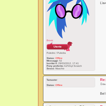
L'av
Brovic
Puledro / Puledra
Status:
Offline
Messaggi:
52
Iscritto il:
29/03/2012, 17:41
Pony preferito:
AJ/Vinyl Scratch
Sesso:
Maschio
Re:
Tamaster
d
Status:
Offline
Bel 