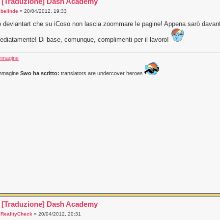
 [Traduzione] Dash Academy
a
belinde
» 20/04/2012, 19:33
 deviantart che su iCoso non lascia zoommare le pagine! Appena sarò davanti
diatamente! Di base, comunque, complimenti per il lavoro!
Swo ha scritto:
translators are undercover heroes
 [Traduzione] Dash Academy
a
RealityCheck
» 20/04/2012, 20:31