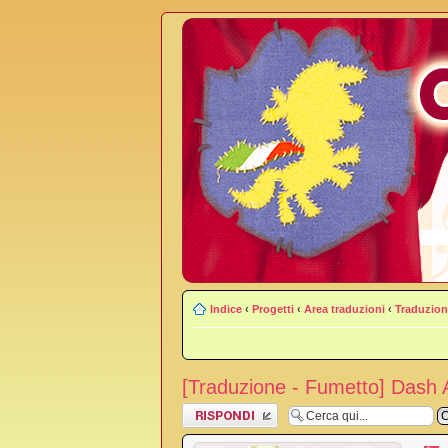
Indice
‹
Progetti
‹
Area traduzioni
‹
Traduzion
[Traduzione - Fumetto] Dash
Rispondi al
messaggio