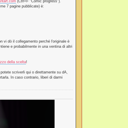
antart.com
(Ctrl+F "Comic progress").
ime 7 pagine pubblicate) è:
on vi dò il collegamento perché l'originale è
ntiene e probabilmente in una ventina di altri
zzo della scelta
!
 potete scriverli qui o direttamente su dA,
arla. In caso contrario, liberi di darmi