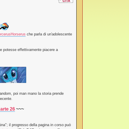
rcerusHorserus
che parla di un'adolescente
he potesse effettivamente piacere a
' random, poi man mano la storia prende
recente.
Parte 26
~~~
na"; il progresso della pagina in corso può