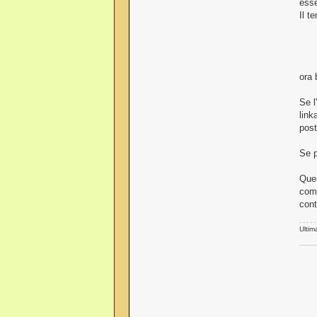
esse
Il t
ora 
Se l
link
post
Se p
Ques
come
cont
Ultim