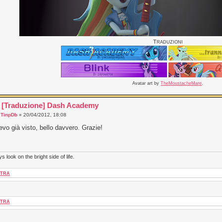
T
RADUZIONI
Avatar art by
TheMoustacheMare
.
 [Traduzione] Dash Academy
a
TinpDb
» 20/04/2012, 18:08
evo già visto, bello davvero. Grazie!
s look on the bright side of life.
TRA
TRA