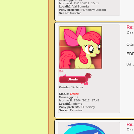
Iscritto il:
15/10/2011, 15:32
Località:
Val Bormida
Pony preferito:
Fluttershy-Discord
Sesso:
Maschio
Re:
d
Otti
EDIT
Ultim
Grim
Puledro / Puledra
Status:
Offline
Messaggi:
67
Iscritto il:
15/04/2012, 17:49
Località:
Inferno
Pony preferito:
Fluttershy
Sesso:
Femmina
Re:
d