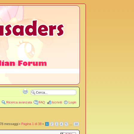
Ricerca avanzata
FAQ
Iscriviti
Login
78 messaggi •
Pagina
1
di
38
•
...
1
2
3
4
5
38