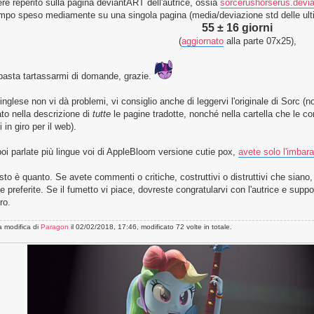
re reperito sulla pagina deviantART dell'autrice, ossia
sorcerushorserus.devi
empo speso mediamente su una singola pagina (media/deviazione std delle ult
55 ± 16 giorni
(
aggiornato
alla parte 07x25),
basta tartassarmi di domande, grazie.
'inglese non vi dà problemi, vi consiglio anche di leggervi l'originale di Sorc (n
ato nella descrizione di
tutte
le pagine tradotte, nonché nella cartella che le co
i in giro per il web).
oi parlate più lingue voi di AppleBloom versione cutie pox,
avete solo l'imbara
to è quanto. Se avete commenti o critiche, costruttivi o distruttivi che siano,
 preferite. Se il fumetto vi piace, dovreste congratularvi con l'autrice e support
ro.
a modifica di
Paragon
il 02/02/2018, 17:46, modificato 72 volte in totale.