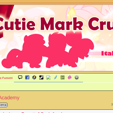
e Fumetti
 Academy
3