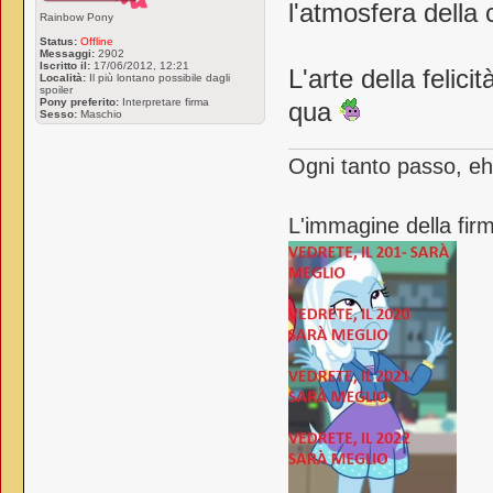
l'atmosfera della 
Rainbow Pony
Status:
Offline
Messaggi:
2902
Iscritto il:
17/06/2012, 12:21
L'arte della felic
Località:
Il più lontano possibile dagli
spoiler
Pony preferito:
Interpretare firma
qua
Sesso:
Maschio
Ogni tanto passo, eh
L'immagine della firm