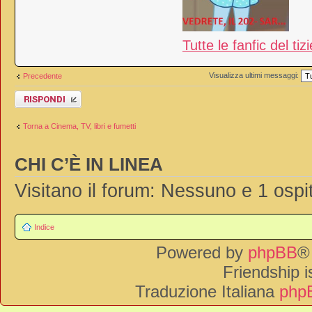
Tutte le fanfic del tiz
Visualizza ultimi messaggi:
Precedente
Rispondi al
messaggio
Torna a Cinema, TV, libri e fumetti
CHI C’È IN LINEA
Visitano il forum: Nessuno e 1 ospi
Indice
Powered by
phpBB
®
Friendship 
Traduzione Italiana
phpB