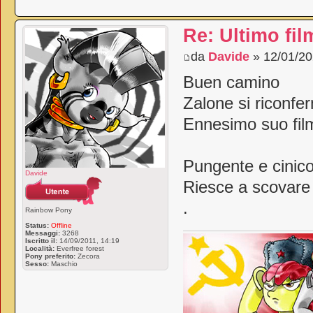
Re: Ultimo fil
da
Davide
» 12/01/20
Buen camino
Zalone si riconfer
Ennesimo suo film
Pungente e cinico
Davide
Riesce a scovare i
.
Rainbow Pony
Status:
Offline
Messaggi:
3268
Iscritto il:
14/09/2011, 14:19
Località:
Everfree forest
Pony preferito:
Zecora
Sesso:
Maschio