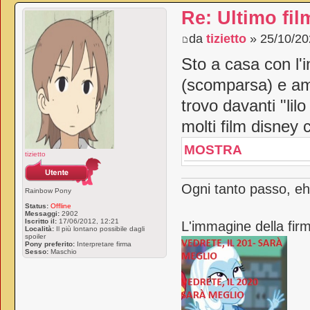
Re: Ultimo fil
da
tizietto
» 25/10/20
Sto a casa con l'i
(scomparsa) e am
trovo davanti "lil
molti film disney 
MOSTRA
tizietto
Ogni tanto passo, eh
Rainbow Pony
Status:
Offline
Messaggi:
2902
Iscritto il:
17/06/2012, 12:21
L'immagine della firm
Località:
Il più lontano possibile dagli
spoiler
Pony preferito:
Interpretare firma
Sesso:
Maschio