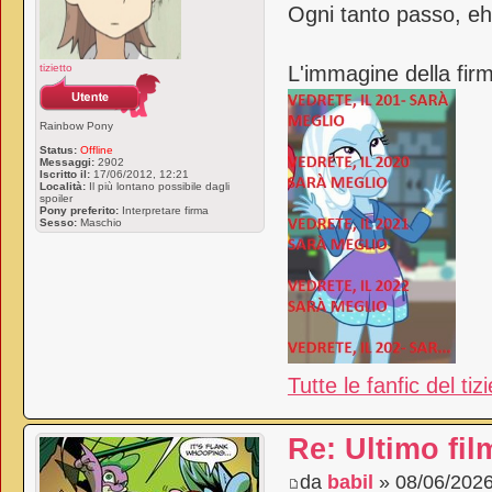
Ogni tanto passo, eh
tizietto
L'immagine della firm
Rainbow Pony
Status:
Offline
Messaggi:
2902
Iscritto il:
17/06/2012, 12:21
Località:
Il più lontano possibile dagli
spoiler
Pony preferito:
Interpretare firma
Sesso:
Maschio
Tutte le fanfic del tiz
Re: Ultimo fil
da
babil
» 08/06/2026