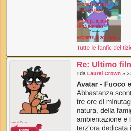
Tutte le fanfic del tiz
Re: Ultimo fil
da
Laurel Crown
» 25
Avatar - Fuoco 
Abbastanza sconta
tre ore di minutag
natura, della fami
ambientazione e l
Laurel Crown
terz'ora dedicata 