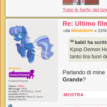
Tutte le fanfic del tiz
Re: Ultimo fil
da
Mindstorm
» 22/0
babil ha scritt
Kpop Demon Hunt
tanto tira fuori
Mindstorm
Parlando di mine 
Grande
?
CavalcaTempeste
Status:
Offline
Messaggi:
3816
Iscritto il:
28/03/2012, 13:40
MOSTRA
Località:
Belluno
Pony preferito:
Mane 6, Icarus
Sesso:
Maschio