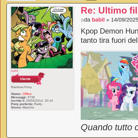
Re: Ultimo fi
da
babil
» 14/09/2025
Kpop Demon Hunter
tanto tira fuori d
babil
Rainbow Pony
Status:
Offline
Messaggi:
3738
Iscritto il:
26/04/2014, 20:14
Pony preferito:
Rarity
Sesso:
Maschio
Quando tutto c