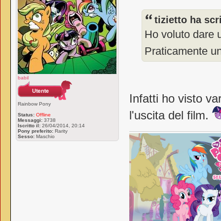
tizietto ha scr
Ho voluto dare 
Praticamente un
babil
Infatti ho visto v
Rainbow Pony
l'uscita del film.
Status:
Offline
Messaggi:
3738
Iscritto il:
26/04/2014, 20:14
Pony preferito:
Rarity
Sesso:
Maschio