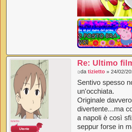
Re: Ultimo fil
da
tizietto
» 24/02/20
Sentivo spesso no
un'occhiata.
Originale davvero
divertente...ma c
a napoli è così s
tizietto
seppur forse in m