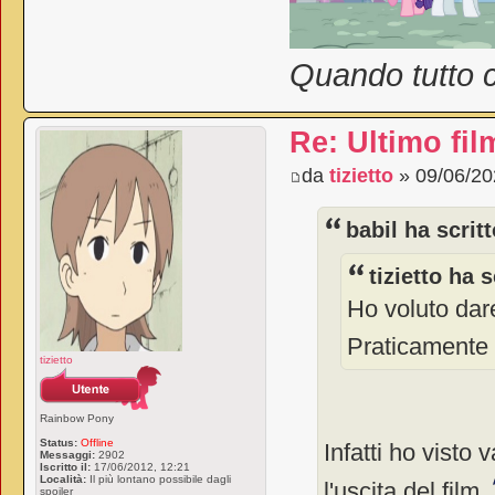
Quando tutto c
Re: Ultimo fil
da
tizietto
» 09/06/20
babil ha scritt
tizietto ha s
Ho voluto dar
Praticamente
tizietto
Rainbow Pony
Status:
Offline
Infatti ho visto
Messaggi:
2902
Iscritto il:
17/06/2012, 12:21
Località:
Il più lontano possibile dagli
l'uscita del film.
spoiler