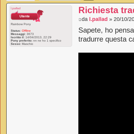
Richiesta tr
l.pallad
da
l.pallad
» 20/10/20
Rainbow Pony
Sapete, ho pensat
Status:
Offline
Messaggi:
3673
tradurre questa 
Iscritto il:
14/04/2013, 22:29
Pony preferito:
nn ne ho 1 specifico
Sesso:
Maschio