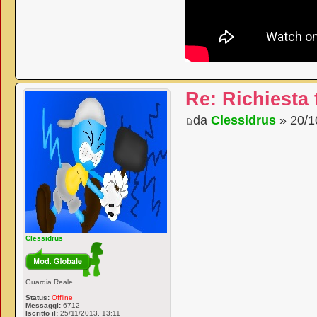
Re: Richiesta
da
Clessidrus
» 20/1
Clessidrus
Guardia Reale
Status:
Offline
Messaggi:
6712
Iscritto il:
25/11/2013, 13:11