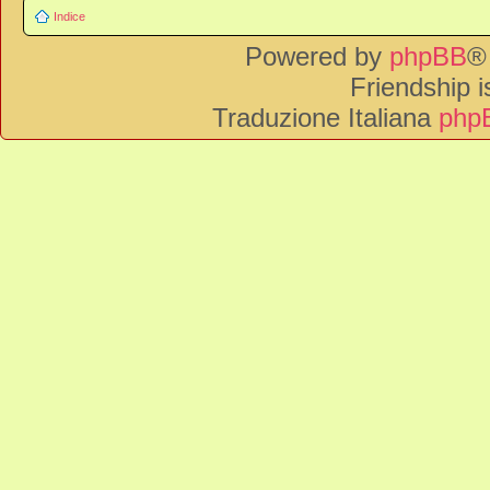
Indice
Powered by
phpBB
®
Friendship 
Traduzione Italiana
phpB