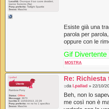
Località:
Ovunque il tuo cuore desideri,
tranne Sorrento (Na)
Pony preferito:
Twilight Sparkle
Sesso:
Maschio
Esiste già una tra
parola per parola
oppure con le rime
Gif Divertente
MOSTRA
Re: Richiesta
l.pallad
da
l.pallad
» 22/10/20
Rainbow Pony
Beh, non lo sapev
Status:
Offline
Messaggi:
3673
me così non è m
Iscritto il:
14/04/2013, 22:29
Pony preferito:
nn ne ho 1 specifico
Sesso:
Maschio