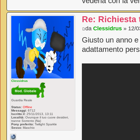
vederla con la ver
Re: Richiesta
da
Clessidrus
» 12/0
Giusto un anno e 
adattamento pers
Clessidrus
Guardia Reale
Status:
Offline
Messaggi:
6712
Iscritto il:
25/11/2013, 13:11
Località:
Ovunque il tuo cuore desideri,
tranne Sorrento (Na)
Pony preferito:
Twilight Sparkle
Sesso:
Maschio