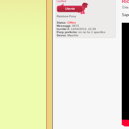
Ric
l.pallad
d
Sape
Rainbow Pony
Status:
Offline
Messaggi:
3673
Iscritto il:
14/04/2013, 22:29
Pony preferito:
nn ne ho 1 specifico
Sesso:
Maschio