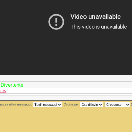
 Divertente
TRA
alizza ultimi messaggi:
Ordina per