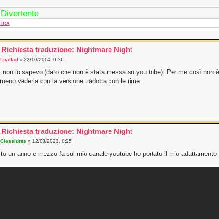
 Divertente
TRA
 Richiesta traduzione: Nightmare Night
a
l.pallad
» 22/10/2014, 0:36
 non lo sapevo (dato che non è stata messa su you tube). Per me così non
eno vederla con la versione tradotta con le rime.
 Richiesta traduzione: Nightmare Night
a
Clessidrus
» 12/03/2023, 0:25
to un anno e mezzo fa sul mio canale youtube ho portato il mio adattamento