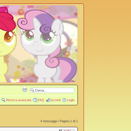
Ricerca avanzata
FAQ
Iscriviti
Login
4 messaggi • Pagina
1
di
1