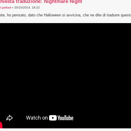
hiesta traduzione: Nightmare Night
a
l.pallad
» 20/10/2014, 18:22
te, ho pensato, dato che Halloween si avvicina, che ne dite di tradurre ques