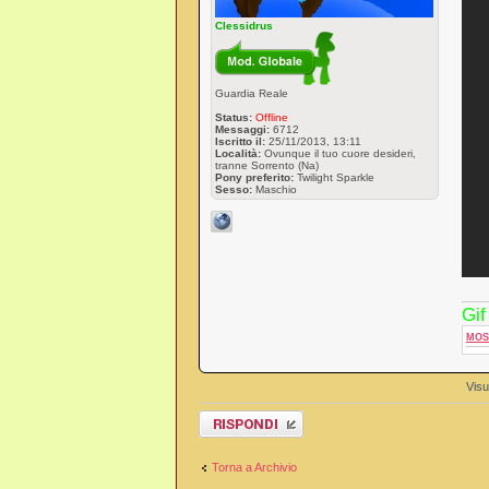
Clessidrus
Guardia Reale
Status:
Offline
Messaggi:
6712
Iscritto il:
25/11/2013, 13:11
Località:
Ovunque il tuo cuore desideri,
tranne Sorrento (Na)
Pony preferito:
Twilight Sparkle
Sesso:
Maschio
Gif
MOS
Visu
Rispondi al
messaggio
Torna a Archivio