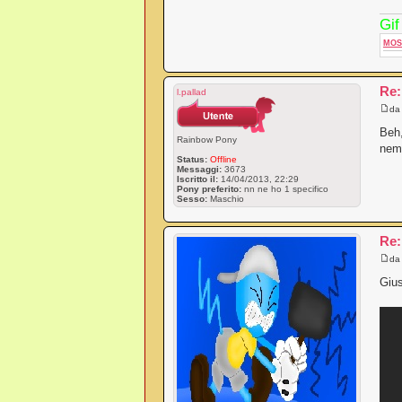
Gif
MOS
Re:
l.pallad
d
Beh,
Rainbow Pony
nemm
Status:
Offline
Messaggi:
3673
Iscritto il:
14/04/2013, 22:29
Pony preferito:
nn ne ho 1 specifico
Sesso:
Maschio
Re:
d
Gius