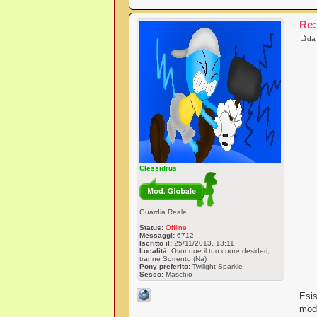
Re:
d
Clessidrus
Guardia Reale
Status:
Offline
Messaggi:
6712
Iscritto il:
25/11/2013, 13:11
Località:
Ovunque il tuo cuore desideri,
tranne Sorrento (Na)
Pony preferito:
Twilight Sparkle
Sesso:
Maschio
Esis
modo