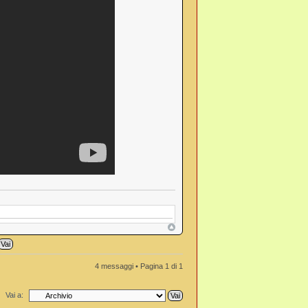
4 messaggi • Pagina
1
di
1
Vai a: