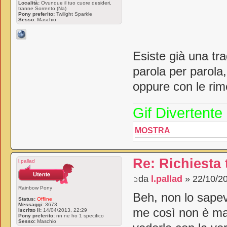
Località:
Ovunque il tuo cuore desideri,
tranne Sorrento (Na)
Pony preferito:
Twilight Sparkle
Sesso:
Maschio
Esiste già una tra
parola per parola
oppure con le rime
Gif Divertente
MOSTRA
Re: Richiesta
l.pallad
da
l.pallad
» 22/10/20
Rainbow Pony
Beh, non lo sapev
Status:
Offline
Messaggi:
3673
me così non è m
Iscritto il:
14/04/2013, 22:29
Pony preferito:
nn ne ho 1 specifico
Sesso:
Maschio