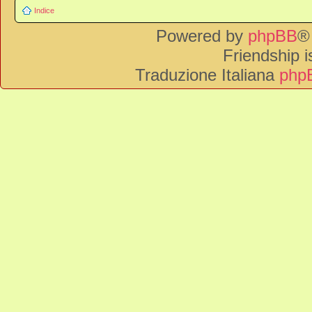
Indice
Powered by
phpBB
®
Friendship 
Traduzione Italiana
phpB