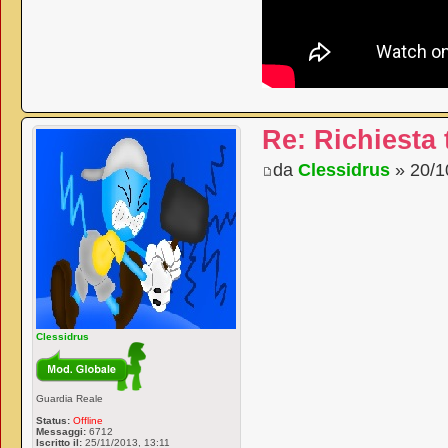
Re: Richiesta
da
Clessidrus
» 20/1
Clessidrus
Guardia Reale
Status:
Offline
Messaggi:
6712
Iscritto il:
25/11/2013, 13:11