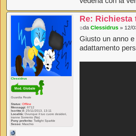
vederla con la ver
Re: Richiesta
da
Clessidrus
» 12/0
Giusto un anno e 
adattamento pers
Clessidrus
Guardia Reale
Status:
Offline
Messaggi:
6712
Iscritto il:
25/11/2013, 13:11
Località:
Ovunque il tuo cuore desideri,
tranne Sorrento (Na)
Pony preferito:
Twilight Sparkle
Sesso:
Maschio