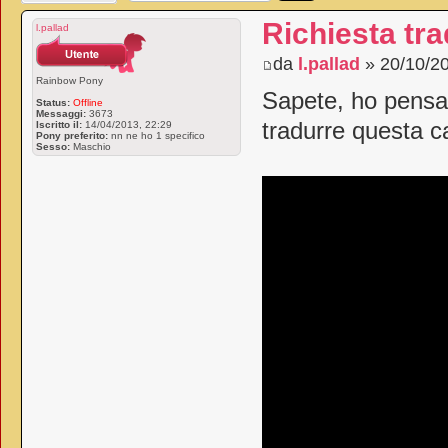
Richiesta tr
l.pallad
da
l.pallad
» 20/10/20
Rainbow Pony
Sapete, ho pensat
Status:
Offline
Messaggi:
3673
tradurre questa 
Iscritto il:
14/04/2013, 22:29
Pony preferito:
nn ne ho 1 specifico
Sesso:
Maschio