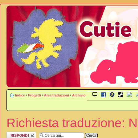
Indice
‹
Progetti
‹
Area traduzioni
‹
Archivio
Richiesta traduzione: 
Rispondi al
messaggio