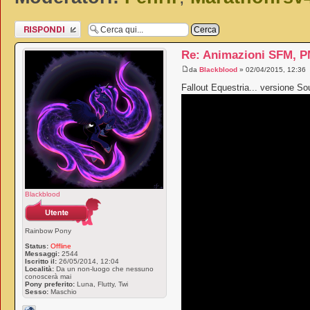
Rispondi al
messaggio
Re: Animazioni SFM, PM
da
Blackblood
» 02/04/2015, 12:36
Fallout Equestria... versione S
Blackblood
Rainbow Pony
Status:
Offline
Messaggi:
2544
Iscritto il:
26/05/2014, 12:04
Località:
Da un non-luogo che nessuno
conoscerà mai
Pony preferito:
Luna, Flutty, Twi
Sesso:
Maschio