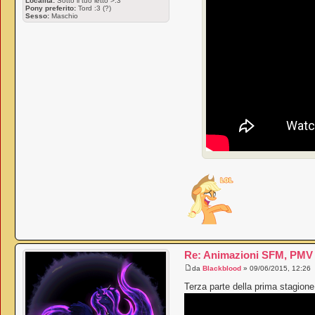
Località:
Sotto il tuo letto >:3
Pony preferito:
Tord :3 (?)
Sesso:
Maschio
Re: Animazioni SFM, PMV e
da
Blackblood
» 09/06/2015, 12:26
Terza parte della prima stagione