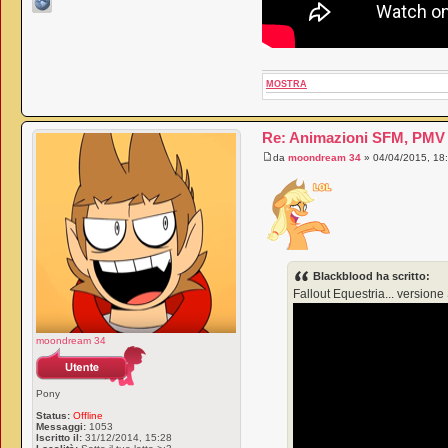
MOSTRA
Re: Animazioni SFM, PMV e
da
moondream 34
» 04/04/2015, 18
Blackblood ha scritto:
Fallout Equestria... version
moondream 34
Pony
Status:
Offline
Messaggi:
1053
Iscritto il:
31/12/2014, 15:28