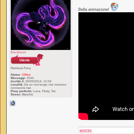
Bella animazione!
Blackblood
Rainbow Pony
Status:
Offline
Messaggi:
2544
Iscritto il:
26/05/2014, 12:04
Località:
Da un non-luogo che nessuno
conoscerà mai
Pony preferito:
Luna, Flutty, Twi
Sesso:
Maschio
MOSTRA