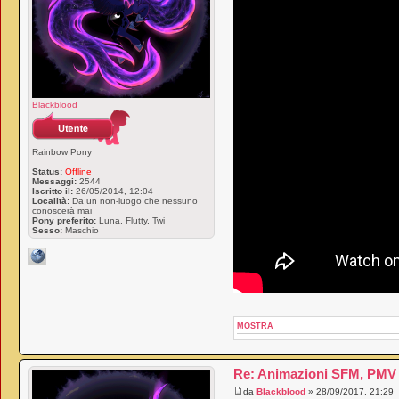
Blackblood
Rainbow Pony
Status:
Offline
Messaggi:
2544
Iscritto il:
26/05/2014, 12:04
Località:
Da un non-luogo che nessuno
conoscerà mai
Pony preferito:
Luna, Flutty, Twi
Sesso:
Maschio
MOSTRA
Re: Animazioni SFM, PMV e
da
Blackblood
» 28/09/2017, 21:29