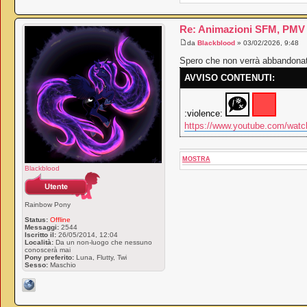
Re: Animazioni SFM, PMV e
da
Blackblood
» 03/02/2026, 9:48
Spero che non verrà abbandonato
AVVISO CONTENUTI:
:violence:
https://www.youtube.com/wat
MOSTRA
Blackblood
Rainbow Pony
Status:
Offline
Messaggi:
2544
Iscritto il:
26/05/2014, 12:04
Località:
Da un non-luogo che nessuno
conoscerà mai
Pony preferito:
Luna, Flutty, Twi
Sesso:
Maschio