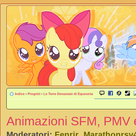
Indice
‹
Progetti
‹
Le Terre Devastate di Equestria
Animazioni SFM, PMV e
Moderatori:
Fenrir
,
Marathonrsv