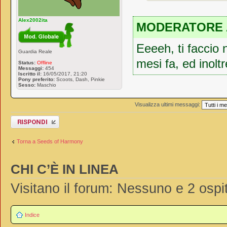
Alex2002ita
MODERATORE 
Eeeeh, ti faccio n
Guardia Reale
mesi fa, ed inolt
Status:
Offline
Messaggi:
454
Iscritto il:
16/05/2017, 21:20
Pony preferito:
Scoots, Dash, Pinkie
Sesso:
Maschio
Visualizza ultimi messaggi:
Rispondi al
messaggio
Torna a Seeds of Harmony
CHI C’È IN LINEA
Visitano il forum: Nessuno e 2 ospit
Indice