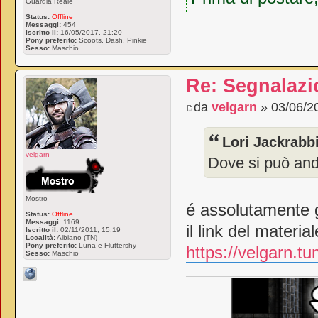
Guardia Reale
Status:
Offline
Messaggi:
454
Iscritto il:
16/05/2017, 21:20
Pony preferito:
Scoots, Dash, Pinkie
Sesso:
Maschio
Re: Segnalazi
da
velgarn
» 03/06/2
Lori Jackrabbi
velgarn
Dove si può an
Mostro
é assolutamente gr
Status:
Offline
Messaggi:
1169
il link del materi
Iscritto il:
02/11/2011, 15:19
Località:
Albiano (TN)
Pony preferito:
Luna e Fluttershy
https://velgarn.t
Sesso:
Maschio