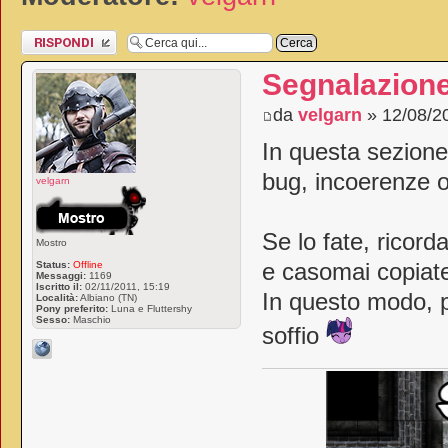
Rispondi al
messaggio
Segnalazione
da
velgarn
» 12/08/2
In questa sezione 
bug, incoerenze o
velgarn
Se lo fate, ricord
Mostro
Status:
Offline
e casomai copiate
Messaggi:
1169
Iscritto il:
02/11/2011, 15:19
In questo modo, p
Località:
Albiano (TN)
Pony preferito:
Luna e Fluttershy
Sesso:
Maschio
soffio