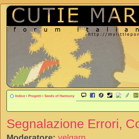
Indice
‹
Progetti
‹
Seeds of Harmony
Segnalazione Errori, Co
Moderatore:
velgarn