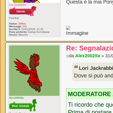
Questa è la mia Pon
Lori Jackrabbit
Fruit Bat
Status:
Offline
Messaggi:
231
Iscritto il:
14/01/2019, 21:35
Pony preferito:
Daring Do/Littlepip
Sesso:
Maschio
Re: Segnalazi
da
Alex2002ita
» 31/
Lori Jackrabbi
Dove si può an
MODERATORE 
Alex2002ita
Ti ricordo che q
Prima di postare,