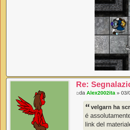
Re: Segnalazi
da
Alex2002ita
» 03/
velgarn ha scr
é assolutamente 
link del materia