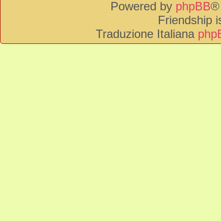
Powered by
phpBB
®
Friendship 
Traduzione Italiana
phpB