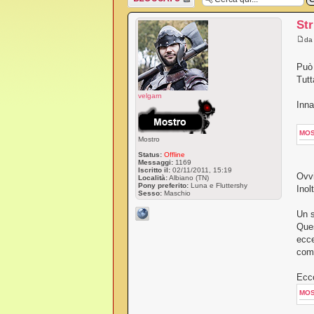
bloccato
Str
d
Può 
Tutt
velgarn
Inna
MO
Mostro
Status:
Offline
Messaggi:
1169
Iscritto il:
02/11/2011, 15:19
Ovvi
Località:
Albiano (TN)
Pony preferito:
Luna e Fluttershy
Inol
Sesso:
Maschio
Un s
Ques
ecce
com
Ecco
MO