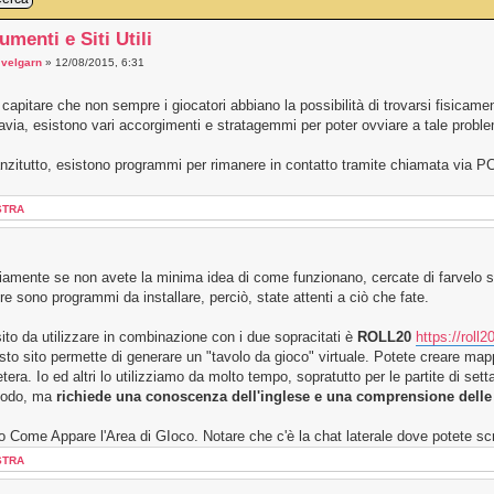
umenti e Siti Utili
a
velgarn
» 12/08/2015, 6:31
capitare che non sempre i giocatori abbiano la possibilità di trovarsi fisicamen
avia, esistono vari accorgimenti e stratagemmi per poter ovviare a tale probl
nzitutto, esistono programmi per rimanere in contatto tramite chiamata via 
STRA
amente se non avete la minima idea di come funzionano, cercate di farvelo s
tre sono programmi da installare, perciò, state attenti a ciò che fate.
ito da utilizzare in combinazione con i due sopracitati è
ROLL20
https://roll2
to sito permette di generare un "tavolo da gioco" virtuale. Potete creare mappe
tera. Io ed altri lo utilizziamo da molto tempo, sopratutto per le partite di s
odo, ma
richiede una conoscenza dell'inglese e una comprensione dell
 Come Appare l'Area di GIoco. Notare che c'è la chat laterale dove potete scri
STRA