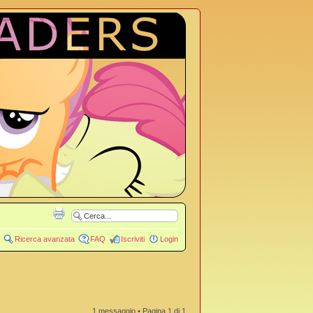
Ricerca avanzata
FAQ
Iscriviti
Login
1 messaggio • Pagina
1
di
1