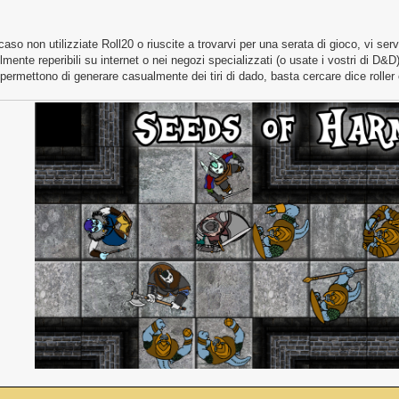
caso non utilizziate Roll20 o riuscite a trovarvi per una serata di gioco, vi serv
lmente reperibili su internet o nei negozi specializzati (o usate i vostri di D&
permettono di generare casualmente dei tiri di dado, basta cercare dice roller o