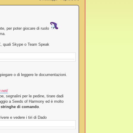
te, per poter giocare di ruolo
ema.
PC, quali Skype o Team Speak
piegare o di leggere le documentazioni.
0.net/
, segnalini per le pedine, tirare dadi
ettaggio a Seeds of Harmony ed è molto
e stringhe di comando
.
vere e vedere i tiri di Dado