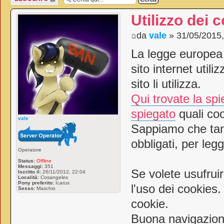
bloccato
Utilizzo dei 
da
vale
» 31/05/2015,
La legge europea 
sito internet utiliz
sito li utilizza.
Qui trovate la sp
spiegato
quali coo
vale
Sappiamo che tan
obbligati, per legg
Operatore
Status:
Offline
Messaggi:
351
Se volete usufrui
Iscritto il:
26/11/2012, 22:04
Località:
Cosangeles
Pony preferito:
Icarus
l'uso dei cookies.
Sesso:
Maschio
cookie.
Buona navigazion