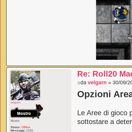
Re: Roll20 Mac
da
velgarn
» 30/09/20
Opzioni Area
velgarn
Le Aree di gioco
sottostare a dete
Mostro
Status:
Offline
Messaggi:
1169