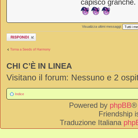
capisco granchè.
Visualizza ultimi messaggi:
Rispondi al
messaggio
Torna a Seeds of Harmony
CHI C’È IN LINEA
Visitano il forum: Nessuno e 2 ospit
Indice
Powered by
phpBB
®
Friendship 
Traduzione Italiana
phpB