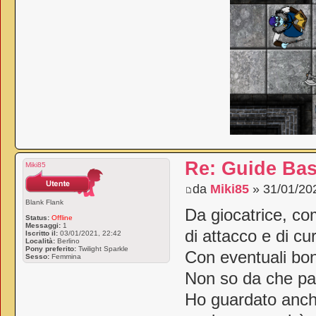
Re: Guide Basi
Miki85
da
Miki85
» 31/01/20
Blank Flank
Da giocatrice, co
Status:
Offline
Messaggi:
1
di attacco e di cu
Iscritto il:
03/01/2021, 22:42
Località:
Berlino
Pony preferito:
Twilight Sparkle
Con eventuali bo
Sesso:
Femmina
Non so da che part
Ho guardato anch