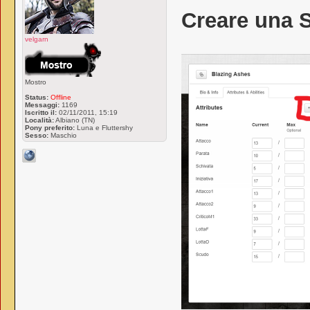
Creare una 
velgarn
Mostro
Status:
Offline
Messaggi:
1169
Iscritto il:
02/11/2011, 15:19
Località:
Albiano (TN)
Pony preferito:
Luna e Fluttershy
Sesso:
Maschio