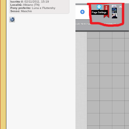
Iscritto il:
02/11/2011, 15:19
Località:
Albiano (TN)
Pony preferito:
Luna e Fluttershy
Sesso:
Maschio