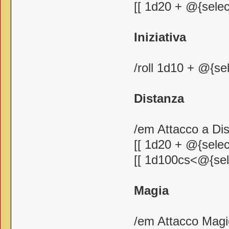
[[ 1d20 + @{selec
Iniziativa
/roll 1d10 + @{sel
Distanza
/em Attacco a Di
[[ 1d20 + @{selec
[[ 1d100cs<@{sele
Magia
/em Attacco Magi