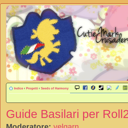
Indice
‹
Progetti
‹
Seeds of Harmony
Guide Basilari per Roll
Moderatore:
velgarn