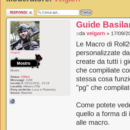
Rispondi al
messaggio
Guide Basilar
da
velgarn
» 17/09/2
Le Macro di Roll2
personalizzate da
velgarn
create da tutti i g
che compiliate co
Mostro
Status:
Offline
stessa cosa funzi
Messaggi:
1169
Iscritto il:
02/11/2011, 15:19
"pg" che compilate
Località:
Albiano (TN)
Pony preferito:
Luna e Fluttershy
Sesso:
Maschio
Come potete veder
quello a forma di 
alle macro.