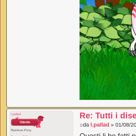
Re: Tutti i dis
l.pallad
da
l.pallad
» 01/08/20
Rainbow Pony
Questi li ho fatti 