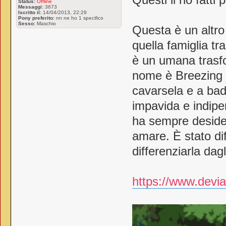
Status:
Offline
Messaggi:
3673
Iscritto il:
14/04/2013, 22:29
Pony preferito:
nn ne ho 1 specifico
Sesso:
Maschio
Questa è un altro
quella famiglia tr
è un umana trasfo
nome è Breezing 
cavarsela e a bad
impavida e indip
ha sempre deside
amare. È stato dif
differenziarla dagl
https://www.devia