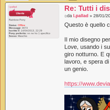
Re: Tutti i di
l.pallad
da
l.pallad
» 28/01/20
Rainbow Pony
Questo è quello c
Status:
Offline
Messaggi:
3673
Iscritto il:
14/04/2013, 22:29
Pony preferito:
nn ne ho 1 specifico
Sesso:
Maschio
Il mio disegno pe
Love, usando i su
giro notturno. E 
lavoro, e spera d
un genio.
https://www.devia