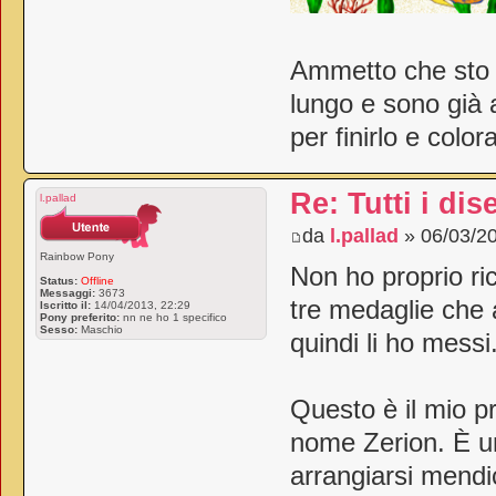
Ammetto che sto 
lungo e sono già 
per finirlo e color
Re: Tutti i dis
l.pallad
da
l.pallad
» 06/03/20
Rainbow Pony
Non ho proprio ri
Status:
Offline
Messaggi:
3673
tre medaglie che 
Iscritto il:
14/04/2013, 22:29
Pony preferito:
nn ne ho 1 specifico
Sesso:
Maschio
quindi li ho messi
Questo è il mio p
nome Zerion. È un
arrangiarsi mendi