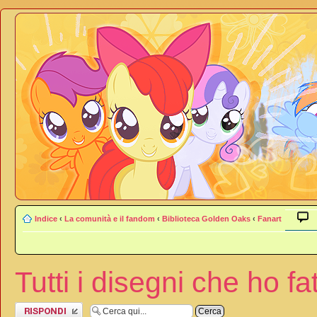
Indice
‹
La comunità e il fandom
‹
Biblioteca Golden Oaks
‹
Fanart
Tutti i disegni che ho fat
Rispondi al
messaggio