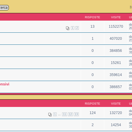
3
RISPOSTE
VISITE
U
d
13
1152270
2
1
2
d
1
407020
2
d
0
384856
3
d
0
15261
2
d
0
359614
0
nsivi
d
0
386657
0
RISPOSTE
VISITE
U
d
124
132720
...
0
1
11
12
13
d
2
14254
3