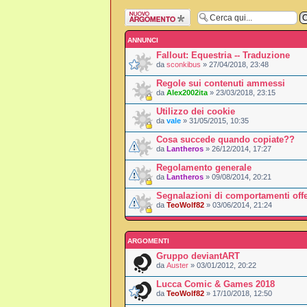
Scrivi un nuovo
argomento
ANNUNCI
Fallout: Equestria -- Traduzione
da
sconkibus
» 27/04/2018, 23:48
Regole sui contenuti ammessi
da
Alex2002ita
» 23/03/2018, 23:15
Utilizzo dei cookie
da
vale
» 31/05/2015, 10:35
Cosa succede quando copiate??
da
Lantheros
» 26/12/2014, 17:27
Regolamento generale
da
Lantheros
» 09/08/2014, 20:21
Segnalazioni di comportamenti offe
da
TeoWolf82
» 03/06/2014, 21:24
ARGOMENTI
Gruppo deviantART
da
Auster
» 03/01/2012, 20:22
Lucca Comic & Games 2018
da
TeoWolf82
» 17/10/2018, 12:50