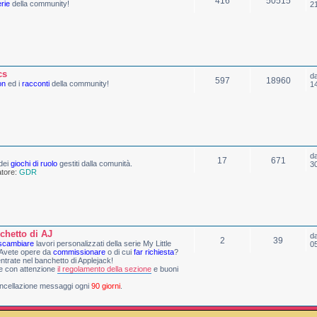
416
50515
erie
della community!
2
cs
d
597
18960
on
ed i
racconti
della community!
1
d
17
671
dei
giochi di ruolo
gestiti dalla comunità.
3
tore:
GDR
nchetto di AJ
d
2
39
scambiare
lavori personalizzati della serie My Little
0
Avete opere da
commissionare
o di cui
far richiesta
?
entrate nel banchetto di Applejack!
e con attenzione
il regolamento della sezione
e buoni
ncellazione messaggi ogni
90 giorni
.