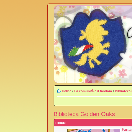
Indice
‹
La comunità e il fandom
‹
Biblioteca
Biblioteca Golden Oaks
FORUM
Fanar