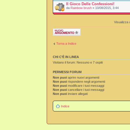
Il Gioco Delle Confessioni!
da
Rainbow brush
» 10/08/2015, 3:44
Visualizza 
Scrivi un nuovo
argomento
Torna a Indice
CHI C’È IN LINEA
Visitano il forum: Nessuno e 7 ospiti
PERMESSI FORUM
Non puoi
aprire nuovi argomenti
Non puoi
rispondere negli argomenti
Non puoi
modificare i tuoi messaggi
Non puoi
cancellare i tuoi messaggi
Non puoi
inviare allegati
Indice