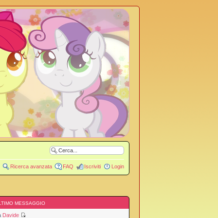
Ricerca avanzata
FAQ
Iscriviti
Login
LTIMO MESSAGGIO
a
Davide