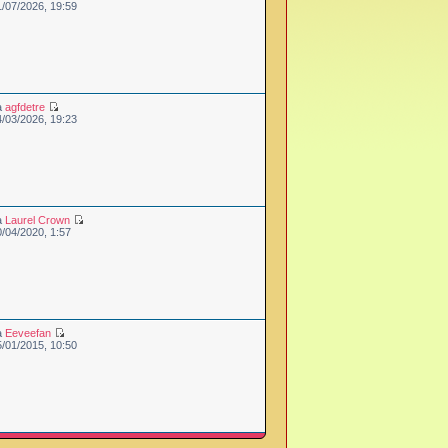
1/07/2026, 19:59
a
agfdetre
4/03/2026, 19:23
a
Laurel Crown
0/04/2020, 1:57
a
Eeveefan
5/01/2015, 10:50