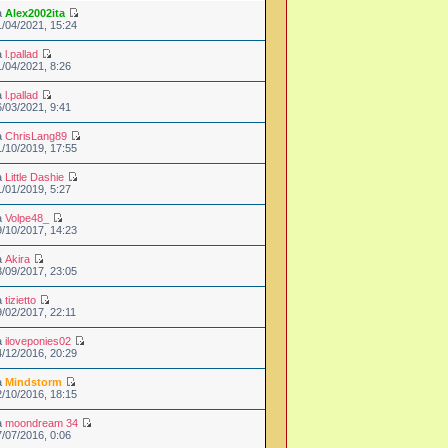
a
Alex2002ita
1/04/2021, 15:24
a
l.pallad
1/04/2021, 8:26
a
l.pallad
6/03/2021, 9:41
a
ChrisLang89
1/10/2019, 17:55
a
Little Dashie
1/01/2019, 5:27
a
Volpe48_
9/10/2017, 14:23
a
Akira
3/09/2017, 23:05
a
tizietto
9/02/2017, 22:11
a
iloveponies02
4/12/2016, 20:29
a
Mindstorm
2/10/2016, 18:15
a
moondream 34
7/07/2016, 0:06