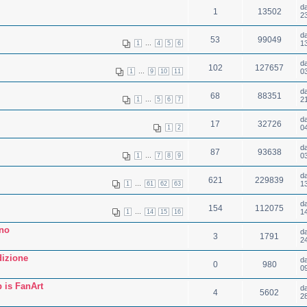
d
1
13502
2
d
53
99049
...
1
1
4
5
6
d
102
127657
...
0
1
9
10
11
d
68
88351
...
2
1
5
6
7
d
17
32726
0
1
2
d
87
93638
...
0
1
7
8
9
d
621
229839
...
1
1
61
62
63
d
154
112075
...
1
1
14
15
16
ano
d
3
1791
2
dizione
d
0
980
0
 is FanArt
d
4
5602
2