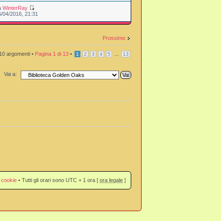
a
WinterRay
6/04/2016, 21:31
Prossimo
10 argomenti •
Pagina
1
di
13
•
...
1
2
3
4
5
13
Vai a:
 cookie
• Tutti gli orari sono UTC + 1 ora [
ora legale
]