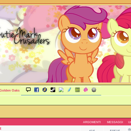
 Golden Oaks
ARGOMENTI
MESSAGGI
U
t
d