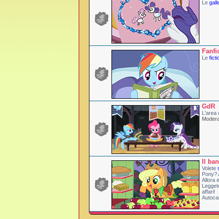
Le
gall
Fanfi
Le
ficti
GdR
L'area 
Modera
Il ba
Volete
Pony? 
Allora 
Legget
affari!
Autoca