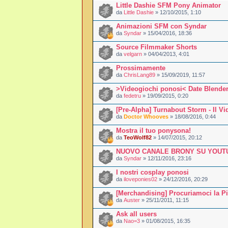
Little Dashie SFM Pony Animator
da
Little Dashie
» 12/10/2015, 1:10
Animazioni SFM con Syndar
da
Syndar
» 15/04/2016, 18:36
Source Filmmaker Shorts
da
velgarn
» 04/04/2013, 4:01
Prossimamente
da
ChrisLang89
» 15/09/2019, 11:57
>Videogiochi ponosi< Date Blender 
da
fedetru
» 19/09/2015, 0:20
[Pre-Alpha] Turnabout Storm - Il V
da
Doctor Whooves
» 18/08/2016, 0:44
Mostra il tuo ponysona!
da
TeoWolf82
» 14/07/2015, 20:12
NUOVO CANALE BRONY SU YOUT
da
Syndar
» 12/11/2016, 23:16
I nostri cosplay ponosi
da
iloveponies02
» 24/12/2016, 20:29
[Merchandising] Procuriamoci la Pin
da
Auster
» 25/11/2011, 11:15
Ask all users
da
Nao=3
» 01/08/2015, 16:35