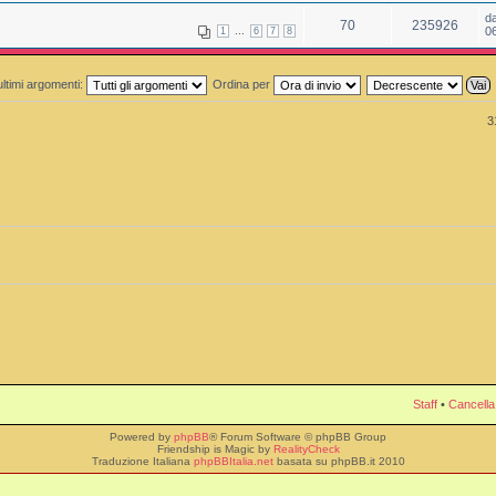
d
70
235926
...
0
1
6
7
8
ultimi argomenti:
Ordina per
3
Staff
•
Cancella
Powered by
phpBB
® Forum Software © phpBB Group
Friendship is Magic by
RealityCheck
Traduzione Italiana
phpBBItalia.net
basata su phpBB.it 2010