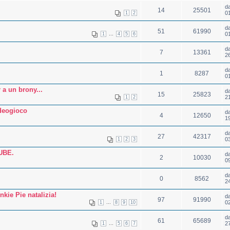
d
14
25501
0
1
2
d
51
61990
...
0
1
4
5
6
d
7
13361
2
d
1
8287
0
a un brony...
d
15
25823
2
1
2
ideogioco
d
4
12650
1
d
27
42317
0
1
2
3
UBE.
d
2
10030
0
d
0
8562
2
kie Pie natalizia!
d
97
91990
...
0
1
8
9
10
d
61
65689
...
2
1
5
6
7