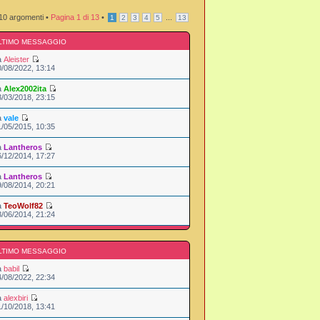
10 argomenti •
Pagina
1
di
13
•
...
1
2
3
4
5
13
LTIMO MESSAGGIO
a
Aleister
0/08/2022, 13:14
a
Alex2002ita
3/03/2018, 23:15
a
vale
1/05/2015, 10:35
a
Lantheros
6/12/2014, 17:27
a
Lantheros
9/08/2014, 20:21
a
TeoWolf82
3/06/2014, 21:24
LTIMO MESSAGGIO
a
babil
4/08/2022, 22:34
a
alexbiri
1/10/2018, 13:41