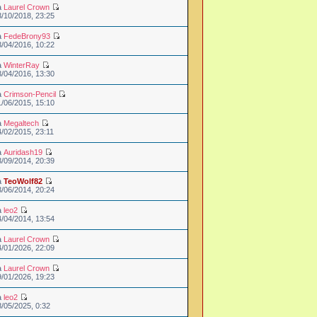
a
Laurel Crown
3/10/2018, 23:25
a
FedeBrony93
3/04/2016, 10:22
a
WinterRay
3/04/2016, 13:30
a
Crimson-Pencil
1/06/2015, 15:10
a
Megaltech
4/02/2015, 23:11
a
Auridash19
3/09/2014, 20:39
a
TeoWolf82
3/06/2014, 20:24
a
leo2
4/04/2014, 13:54
a
Laurel Crown
4/01/2026, 22:09
a
Laurel Crown
9/01/2026, 19:23
a
leo2
8/05/2025, 0:32