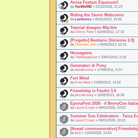
Arriva Festum Equorum!!
da
TeoWolf82
» 22/10/2018, 21:23
Riding the Storm Webcomic
da
Lantheros
» 05/11/2013, 19:02
Tutorial disegno Mlp:fim
da
Cherry Paint
» 02/05/2012, 17:32
[Progetto] Bestiario (Versione 2.0)
da
Thunder Jolt
» 24/05/2013, 10:15
Horsegame
da
TheMangoOne
» 23/01/2015, 0:18
Generatori di Pony
da
Aurelicornus
» 27/09/2011, 5:13
Fort Wind
da
Free Wind
» 23/09/2012, 14:52
Friendship is FanArt 3.0
da
piccola buby
» 16/05/2013, 16:36
EponaFest 2026 - il BronyCon Itali
da
Laurel Crown
» 09/01/2026, 14:53
Summer Sun Celebration - Terza E
da
Laurel Crown
» 09/01/2026, 19:23
[thread commemorativo] Friendship
da
leo2
» 13/02/2025, 13:54