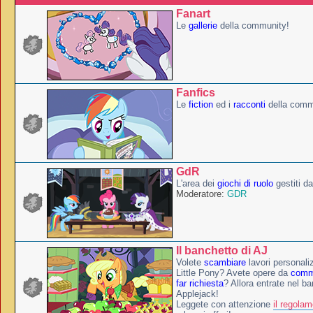
Fanart
Le
gallerie
della community!
Fanfics
Le
fiction
ed i
racconti
della comm
GdR
L'area dei
giochi di ruolo
gestiti da
Moderatore:
GDR
Il banchetto di AJ
Volete
scambiare
lavori personali
Little Pony? Avete opere da
comm
far richiesta
? Allora entrate nel ba
Applejack!
Leggete con attenzione
il regola