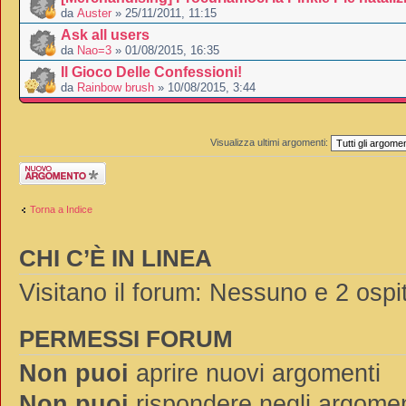
da
Auster
» 25/11/2011, 11:15
Ask all users
da
Nao=3
» 01/08/2015, 16:35
Il Gioco Delle Confessioni!
da
Rainbow brush
» 10/08/2015, 3:44
Visualizza ultimi argomenti:
Scrivi un nuovo
argomento
Torna a Indice
CHI C’È IN LINEA
Visitano il forum: Nessuno e 2 ospit
PERMESSI FORUM
Non puoi
aprire nuovi argomenti
Non puoi
rispondere negli argomen