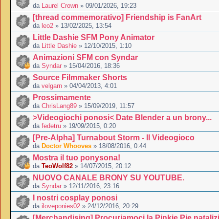
da
Laurel Crown
» 09/01/2026, 19:23
[thread commemorativo] Friendship is FanArt
da
leo2
» 13/02/2025, 13:54
Little Dashie SFM Pony Animator
da
Little Dashie
» 12/10/2015, 1:10
Animazioni SFM con Syndar
da
Syndar
» 15/04/2016, 18:36
Source Filmmaker Shorts
da
velgarn
» 04/04/2013, 4:01
Prossimamente
da
ChrisLang89
» 15/09/2019, 11:57
>Videogiochi ponosi< Date Blender a un brony...
da
fedetru
» 19/09/2015, 0:20
[Pre-Alpha] Turnabout Storm - Il Videogioco
da
Doctor Whooves
» 18/08/2016, 0:44
Mostra il tuo ponysona!
da
TeoWolf82
» 14/07/2015, 20:12
NUOVO CANALE BRONY SU YOUTUBE.
da
Syndar
» 12/11/2016, 23:16
I nostri cosplay ponosi
da
iloveponies02
» 24/12/2016, 20:29
[Merchandising] Procuriamoci la Pinkie Pie nataliz