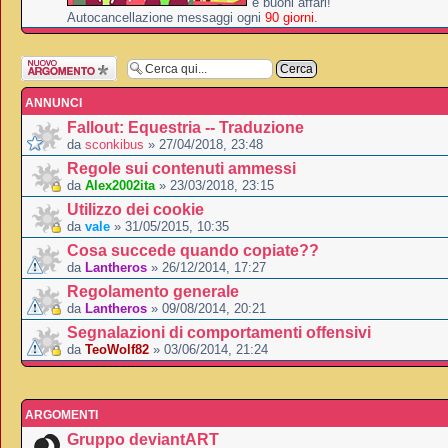
e buoni affari!
Autocancellazione messaggi ogni
90 giorni
.
Scrivi un nuovo
argomento
ANNUNCI
Fallout: Equestria -- Traduzione
da
sconkibus
» 27/04/2018, 23:48
Regole sui contenuti ammessi
da
Alex2002ita
» 23/03/2018, 23:15
Utilizzo dei cookie
da
vale
» 31/05/2015, 10:35
Cosa succede quando copiate??
da
Lantheros
» 26/12/2014, 17:27
Regolamento generale
da
Lantheros
» 09/08/2014, 20:21
Segnalazioni di comportamenti offensivi
da
TeoWolf82
» 03/06/2014, 21:24
ARGOMENTI
Gruppo deviantART