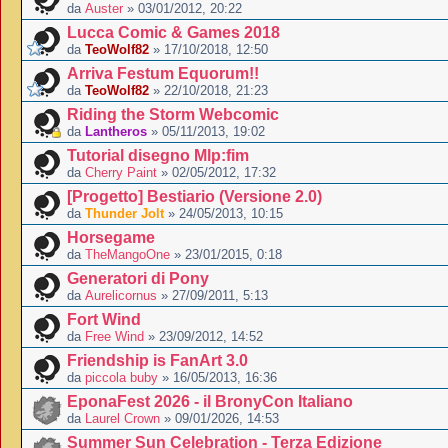
da
Auster
» 03/01/2012, 20:22
Lucca Comic & Games 2018
da
TeoWolf82
» 17/10/2018, 12:50
Arriva Festum Equorum!!
da
TeoWolf82
» 22/10/2018, 21:23
Riding the Storm Webcomic
da
Lantheros
» 05/11/2013, 19:02
Tutorial disegno Mlp:fim
da
Cherry Paint
» 02/05/2012, 17:32
[Progetto] Bestiario (Versione 2.0)
da
Thunder Jolt
» 24/05/2013, 10:15
Horsegame
da
TheMangoOne
» 23/01/2015, 0:18
Generatori di Pony
da
Aurelicornus
» 27/09/2011, 5:13
Fort Wind
da
Free Wind
» 23/09/2012, 14:52
Friendship is FanArt 3.0
da
piccola buby
» 16/05/2013, 16:36
EponaFest 2026 - il BronyCon Italiano
da
Laurel Crown
» 09/01/2026, 14:53
Summer Sun Celebration - Terza Edizione