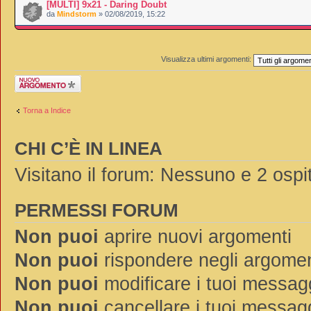
[MULTI] 9x21 - Daring Doubt
da
Mindstorm
» 02/08/2019, 15:22
Visualizza ultimi argomenti:
Scrivi un nuovo
argomento
Torna a Indice
CHI C’È IN LINEA
Visitano il forum: Nessuno e 2 ospit
PERMESSI FORUM
Non puoi
aprire nuovi argomenti
Non puoi
rispondere negli argomen
Non puoi
modificare i tuoi messag
Non puoi
cancellare i tuoi messag