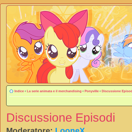
Indice
‹
La serie animata e il merchandising
‹
Ponyville
‹
Discussione Episod
Discussione Episodi
Moderatore:
LooneX