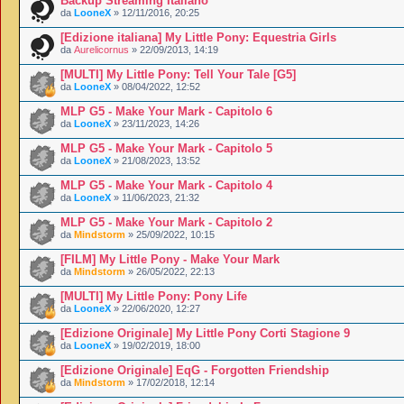
Backup Streaming Italiano
da
LooneX
» 12/11/2016, 20:25
[Edizione italiana] My Little Pony: Equestria Girls
da
Aurelicornus
» 22/09/2013, 14:19
[MULTI] My Little Pony: Tell Your Tale [G5]
da
LooneX
» 08/04/2022, 12:52
MLP G5 - Make Your Mark - Capitolo 6
da
LooneX
» 23/11/2023, 14:26
MLP G5 - Make Your Mark - Capitolo 5
da
LooneX
» 21/08/2023, 13:52
MLP G5 - Make Your Mark - Capitolo 4
da
LooneX
» 11/06/2023, 21:32
MLP G5 - Make Your Mark - Capitolo 2
da
Mindstorm
» 25/09/2022, 10:15
[FILM] My Little Pony - Make Your Mark
da
Mindstorm
» 26/05/2022, 22:13
[MULTI] My Little Pony: Pony Life
da
LooneX
» 22/06/2020, 12:27
[Edizione Originale] My Little Pony Corti Stagione 9
da
LooneX
» 19/02/2019, 18:00
[Edizione Originale] EqG - Forgotten Friendship
da
Mindstorm
» 17/02/2018, 12:14