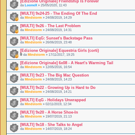
[Edizione Originale] Friendship Is Forever
da
LooneX
» 25/05/2020, 11:43
[MULTI] 9x24-25 - The Ending Of The End
da
Mindstorm
» 24/08/2019, 14:29
[MULTI] 9x26 - The Last Problem
da
Mindstorm
» 24/08/2019, 14:31
[MULTI] EqG: Sunset's Backstage Pass
da
Mindstorm
» 26/06/2019, 23:48
[Edizione Originale] Equestria Girls (corti)
da
Mindstorm
» 17/11/2017, 19:25
[Edizione Originale] 6x08 - A Heart's Warming Tail
da
Mindstorm
» 12/05/2016, 16:54
[MULTI] 9x23 - The Big Mac Question
da
Mindstorm
» 24/08/2019, 14:23
[MULTI] 9x22 - Growing Up is Hard to Do
da
Mindstorm
» 24/08/2019, 14:21
[MULTI] EqG - Holidays Unwrapped
da
Mindstorm
» 02/11/2019, 12:34
[MULTI] 9x20 - A Horse Shoe-In
da
Mindstorm
» 19/07/2019, 21:13
[MULTI] 9x18 - She Talks to Angel
da
Mindstorm
» 14/07/2019, 18:24