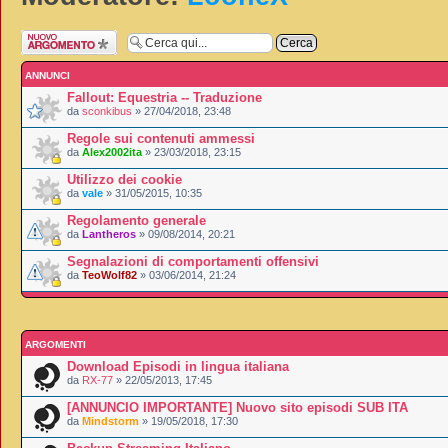
Scrivi un nuovo
argomento
ANNUNCI
Fallout: Equestria -- Traduzione
da
sconkibus
» 27/04/2018, 23:48
Regole sui contenuti ammessi
da
Alex2002ita
» 23/03/2018, 23:15
Utilizzo dei cookie
da
vale
» 31/05/2015, 10:35
Regolamento generale
da
Lantheros
» 09/08/2014, 20:21
Segnalazioni di comportamenti offensivi
da
TeoWolf82
» 03/06/2014, 21:24
ARGOMENTI
Download Episodi in lingua italiana
da
RX-77
» 22/05/2013, 17:45
[ANNUNCIO IMPORTANTE] Nuovo sito episodi SUB ITA
da
Mindstorm
» 19/05/2018, 17:30