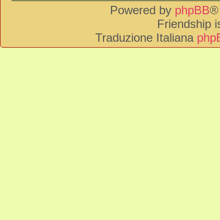
Powered by
phpBB
®
Friendship 
Traduzione Italiana
phpB