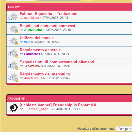
ANNUNCI
Fallout: Equestria -- Traduzione
da
sconkibus
» 27/04/2018, 23:48
Regole sui contenuti ammessi
da
Alex2002ita
» 23/03/2018, 23:15
Utilizzo dei cookie
da
vale
» 31/05/2015, 10:35
Regolamento generale
da
Lantheros
» 09/08/2014, 20:21
Segnalazioni di comportamenti offensivi
da
TeoWolf82
» 03/06/2014, 21:24
Regolamento del mercatino
da
Aurelicornus
» 05/10/2013, 0:46
ARGOMENTI
[richiesta banner] Friendship is Fanart 4.0
da
~ Kaminari_Kage ~
» 04/04/2014, 15:17
Visualizza ultimi argomenti: