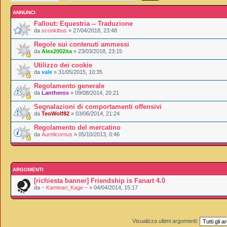
ANNUNCI
Fallout: Equestria -- Traduzione
da
sconkibus
» 27/04/2018, 23:48
Regole sui contenuti ammessi
da
Alex2002ita
» 23/03/2018, 23:15
Utilizzo dei cookie
da
vale
» 31/05/2015, 10:35
Regolamento generale
da
Lantheros
» 09/08/2014, 20:21
Segnalazioni di comportamenti offensivi
da
TeoWolf82
» 03/06/2014, 21:24
Regolamento del mercatino
da
Aurelicornus
» 05/10/2013, 0:46
ARGOMENTI
[richiesta banner] Friendship is Fanart 4.0
da
~ Kaminari_Kage ~
» 04/04/2014, 15:17
Visualizza ultimi argomenti: