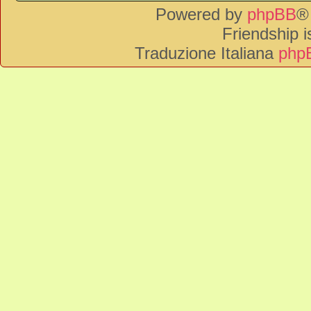
Powered by
phpBB
®
Friendship 
Traduzione Italiana
phpB