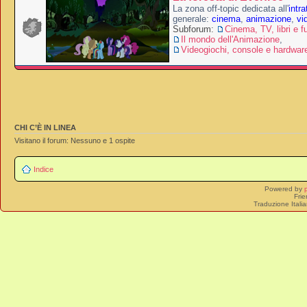
La zona off-topic dedicata all'
intr
generale:
cinema
,
animazione
,
vi
Subforum:
Cinema, TV, libri e f
Il mondo dell'Animazione
,
Videogiochi, console e hardwar
CHI C’È IN LINEA
Visitano il forum: Nessuno e 1 ospite
Indice
Powered by
Frie
Traduzione Itali