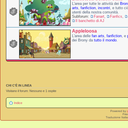
L'area per tutte le attività dei
Broni
arts
,
fanfiction
,
incontri
, e tutto c
utenti della nostra comunità.
Subforum:
Fanart
,
Fanfics
,
Il banchetto di AJ
Appleloosa
L'area delle
fan arts
,
fanfiction
, e
dei Brony da
tutto il mondo
.
CHI C’È IN LINEA
Visitano il forum: Nessuno e 1 ospite
Indice
Powered by
Frie
Traduzione Itali