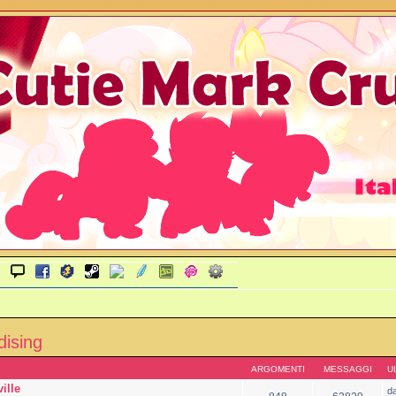
dising
ARGOMENTI
MESSAGGI
U
ille
d