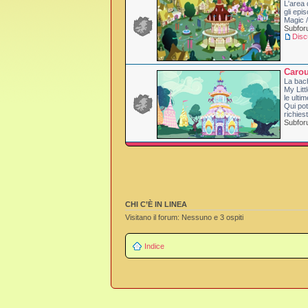
L'area 
gli epi
Magic /
Subfo
Disc
Carou
La bac
My Litt
le ulti
Qui pot
richies
Subfo
CHI C’È IN LINEA
Visitano il forum: Nessuno e 3 ospiti
Indice