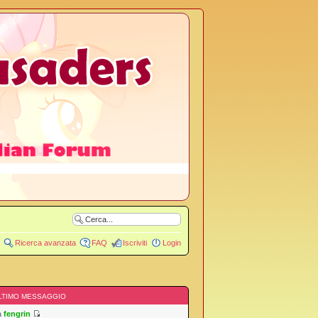
Ricerca avanzata
FAQ
Iscriviti
Login
LTIMO MESSAGGIO
a
fengrin