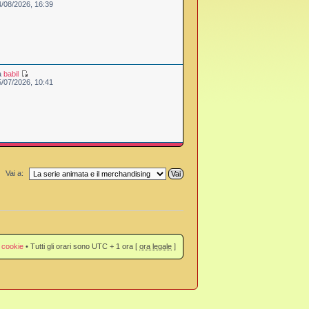
4/08/2026, 16:39
a
babil
5/07/2026, 10:41
Vai a:
 cookie
• Tutti gli orari sono UTC + 1 ora [
ora legale
]