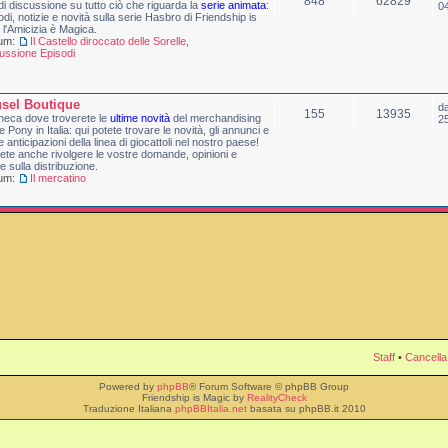
848
62829
di discussione su tutto ciò che riguarda la
serie animata
:
0
sodi, notizie e novità sulla serie Hasbro di Friendship is
 l'Amicizia è Magica.
rum:
Il Castello diroccato delle Sorelle
,
ussione Episodi
sel Boutique
d
155
13935
heca dove troverete le
ultime novità
del merchandising
2
le Pony in Italia: qui potete trovare le novità, gli annunci e
me anticipazioni della linea di giocattoli nel nostro paese!
ete anche rivolgere le vostre domande, opinioni e
te sulla distribuzione.
rum:
Il mercatino
Staff
•
Cancella
Powered by
phpBB
® Forum Software © phpBB Group
Friendship is Magic by
RealityCheck
Traduzione Italiana
phpBBItalia.net
basata su phpBB.it 2010