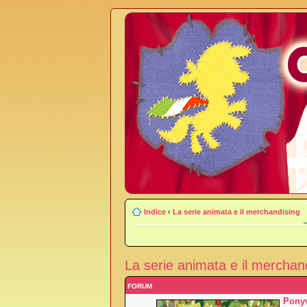
Indice
‹
La serie animata e il merchandising
La serie animata e il merchan
FORUM
Ponyv