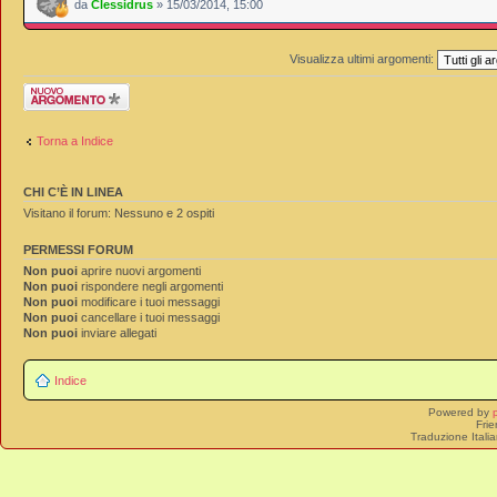
da
Clessidrus
» 15/03/2014, 15:00
Visualizza ultimi argomenti:
Scrivi un nuovo
argomento
Torna a Indice
CHI C’È IN LINEA
Visitano il forum: Nessuno e 2 ospiti
PERMESSI FORUM
Non puoi
aprire nuovi argomenti
Non puoi
rispondere negli argomenti
Non puoi
modificare i tuoi messaggi
Non puoi
cancellare i tuoi messaggi
Non puoi
inviare allegati
Indice
Powered by
Frie
Traduzione Itali