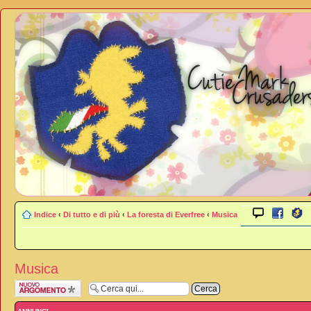
Indice
‹
Di tutto e di più
‹
La foresta di Everfree
‹
Musica
Musica
Scrivi un nuovo
argomento