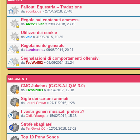
ANNUNCI
Fallout: Equestria -- Traduzione
da
sconkibus
» 27/04/2018, 23:48
Regole sui contenuti ammessi
da
Alex2002ita
» 23/03/2018, 23:15
Utilizzo dei cookie
da
vale
» 31/05/2015, 10:35
Regolamento generale
da
Lantheros
» 09/08/2014, 20:21
Segnalazioni di comportamenti offensivi
da
TeoWolf82
» 03/06/2014, 21:24
ARGOMENTI
CMC Jukebox (C.C.S.A.I.Q.M 3.0)
da
Clessidrus
» 01/04/2017, 12:18
Sigle dei cartoni animati
da
Laurel Crown
» 27/11/2016, 1:28
I vostri generi musicali preferiti?
da
Oldie Youngs
» 15/02/2014, 15:16
Strofe sbagliate!
da
TenGwisin00
» 12/01/2018, 17:02
Top 10 Pony Songs