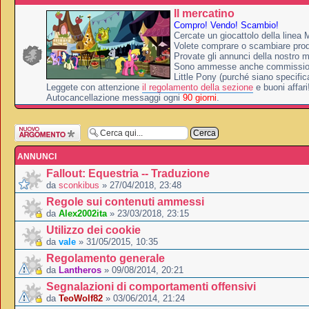
Il mercatino
Compro! Vendo! Scambio!
Cercate un giocattolo della linea 
Volete comprare o scambiare prodo
Provate gli annunci della nostro m
Sono ammesse anche commission
Little Pony (purché siano specifica
Leggete con attenzione
il regolamento della sezione
e buoni affari
Autocancellazione messaggi ogni
90 giorni
.
Scrivi un nuovo
argomento
ANNUNCI
Fallout: Equestria -- Traduzione
da
sconkibus
» 27/04/2018, 23:48
Regole sui contenuti ammessi
da
Alex2002ita
» 23/03/2018, 23:15
Utilizzo dei cookie
da
vale
» 31/05/2015, 10:35
Regolamento generale
da
Lantheros
» 09/08/2014, 20:21
Segnalazioni di comportamenti offensivi
da
TeoWolf82
» 03/06/2014, 21:24