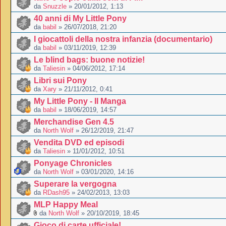
da
Snuzzle
» 20/01/2012, 1:13
40 anni di My Little Pony
da
babil
» 26/07/2018, 21:20
I giocattoli della nostra infanzia (documentario)
da
babil
» 03/11/2019, 12:39
Le blind bags: buone notizie!
da
Taliesin
» 04/06/2012, 17:14
Libri sui Pony
da
Xary
» 21/11/2012, 0:41
My Little Pony - Il Manga
da
babil
» 18/06/2019, 14:57
Merchandise Gen 4.5
da
North Wolf
» 26/12/2019, 21:47
Vendita DVD ed episodi
da
Taliesin
» 11/01/2012, 10:51
Ponyage Chronicles
da
North Wolf
» 03/01/2020, 14:16
Superare la vergogna
da
RDash95
» 24/02/2013, 13:03
MLP Happy Meal
da
North Wolf
» 20/10/2019, 18:45
Gioco di carte ufficiale!