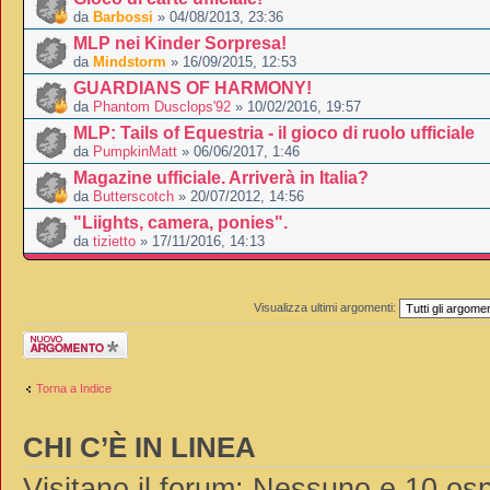
da
Barbossi
» 04/08/2013, 23:36
MLP nei Kinder Sorpresa!
da
Mindstorm
» 16/09/2015, 12:53
GUARDIANS OF HARMONY!
da
Phantom Dusclops'92
» 10/02/2016, 19:57
MLP: Tails of Equestria - il gioco di ruolo ufficiale
da
PumpkinMatt
» 06/06/2017, 1:46
Magazine ufficiale. Arriverà in Italia?
da
Butterscotch
» 20/07/2012, 14:56
"Liights, camera, ponies".
da
tizietto
» 17/11/2016, 14:13
Visualizza ultimi argomenti:
Scrivi un nuovo
argomento
Torna a Indice
CHI C’È IN LINEA
Visitano il forum: Nessuno e 10 osp