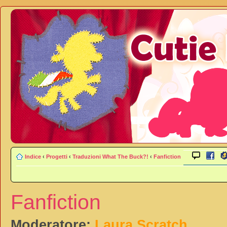
Indice
‹
Progetti
‹
Traduzioni What The Buck?!
‹
Fanfiction
Fanfiction
Moderatore:
Laura Scratch