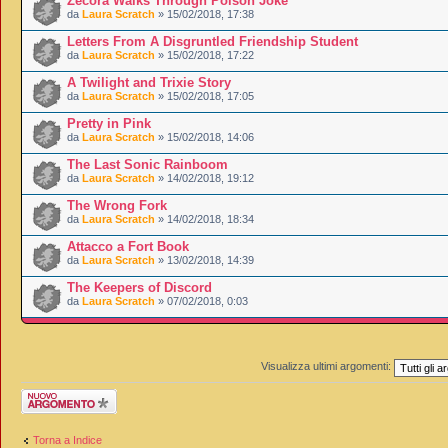
Zecora Walks Through Poison Joke
da
Laura Scratch
» 15/02/2018, 17:38
Letters From A Disgruntled Friendship Student
da
Laura Scratch
» 15/02/2018, 17:22
A Twilight and Trixie Story
da
Laura Scratch
» 15/02/2018, 17:05
Pretty in Pink
da
Laura Scratch
» 15/02/2018, 14:06
The Last Sonic Rainboom
da
Laura Scratch
» 14/02/2018, 19:12
The Wrong Fork
da
Laura Scratch
» 14/02/2018, 18:34
Attacco a Fort Book
da
Laura Scratch
» 13/02/2018, 14:39
The Keepers of Discord
da
Laura Scratch
» 07/02/2018, 0:03
Visualizza ultimi argomenti:
Scrivi un nuovo
argomento
Torna a Indice