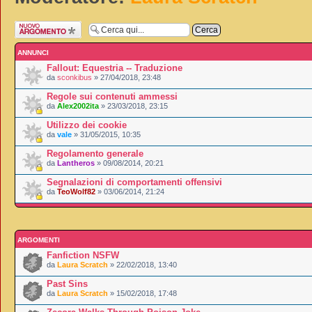
Scrivi un nuovo
argomento
ANNUNCI
Fallout: Equestria -- Traduzione
da
sconkibus
» 27/04/2018, 23:48
Regole sui contenuti ammessi
da
Alex2002ita
» 23/03/2018, 23:15
Utilizzo dei cookie
da
vale
» 31/05/2015, 10:35
Regolamento generale
da
Lantheros
» 09/08/2014, 20:21
Segnalazioni di comportamenti offensivi
da
TeoWolf82
» 03/06/2014, 21:24
ARGOMENTI
Fanfiction NSFW
da
Laura Scratch
» 22/02/2018, 13:40
Past Sins
da
Laura Scratch
» 15/02/2018, 17:48