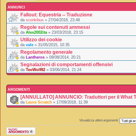
ANNUNCI
Fallout: Equestria -- Traduzione
da
sconkibus
» 27/04/2018, 23:48
Regole sui contenuti ammessi
da
Alex2002ita
» 23/03/2018, 23:15
Utilizzo dei cookie
da
vale
» 31/05/2015, 10:35
Regolamento generale
da
Lantheros
» 09/08/2014, 20:21
Segnalazioni di comportamenti offensivi
da
TeoWolf82
» 03/06/2014, 21:24
ARGOMENTI
[ANNULLATO] ANNUNCIO: Traduttori per il What 
da
Laura Scratch
» 17/09/2018, 11:39
Visualizza ultimi argomenti:
Scrivi un nuovo
argomento