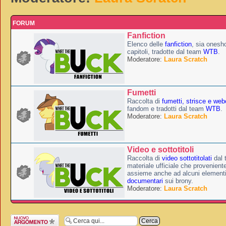
FORUM
Fanfiction
Elenco delle
fanfiction
, sia onesh
capitoli, tradotte dal team
WTB
.
Moderatore:
Laura Scratch
Fumetti
Raccolta di
fumetti, strisce e we
fandom e tradotti dal team
WTB
.
Moderatore:
Laura Scratch
Video e sottotitoli
Raccolta di
video sottotitolati
dal
materiale ufficiale che provenient
assieme anche ad alcuni elementi 
documentari
sui brony.
Moderatore:
Laura Scratch
Scrivi un nuovo
argomento