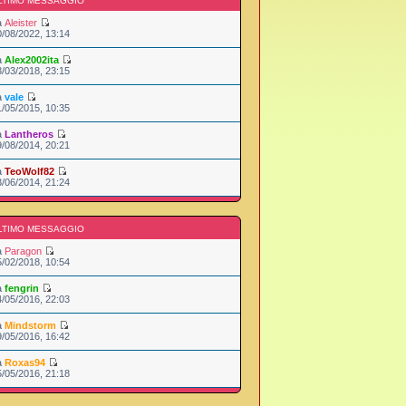
LTIMO MESSAGGIO
a
Aleister
0/08/2022, 13:14
a
Alex2002ita
3/03/2018, 23:15
a
vale
1/05/2015, 10:35
a
Lantheros
9/08/2014, 20:21
a
TeoWolf82
3/06/2014, 21:24
LTIMO MESSAGGIO
a
Paragon
5/02/2018, 10:54
a
fengrin
4/05/2016, 22:03
a
Mindstorm
9/05/2016, 16:42
a
Roxas94
5/05/2016, 21:18