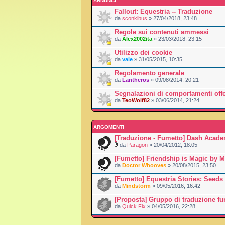
ANNUNCI
Fallout: Equestria -- Traduzione
da
sconkibus
» 27/04/2018, 23:48
Regole sui contenuti ammessi
da
Alex2002ita
» 23/03/2018, 23:15
Utilizzo dei cookie
da
vale
» 31/05/2015, 10:35
Regolamento generale
da
Lantheros
» 09/08/2014, 20:21
Segnalazioni di comportamenti offe
da
TeoWolf82
» 03/06/2014, 21:24
ARGOMENTI
[Traduzione - Fumetto] Dash Acad
da
Paragon
» 20/04/2012, 18:05
[Fumetto] Friendship is Magic by 
da
Doctor Whooves
» 20/08/2015, 23:50
[Fumetto] Equestria Stories: Seeds
da
Mindstorm
» 09/05/2016, 16:42
[Proposta] Gruppo di traduzione f
da
Quick Fix
» 04/05/2016, 22:28