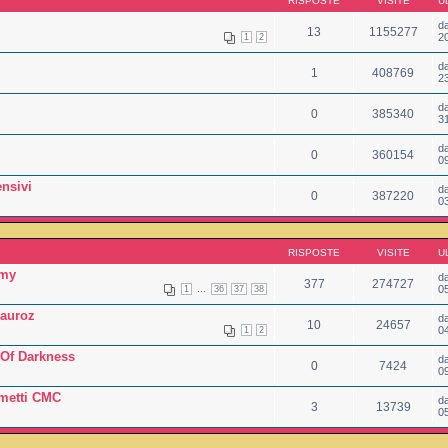
RISPOSTE
VISITE
U
d
13
1155277
2
1
2
d
1
408769
2
d
0
385340
3
d
0
360154
0
nsivi
d
0
387220
0
RISPOSTE
VISITE
U
emy
d
377
274727
...
0
1
36
37
38
Mauroz
d
10
24657
0
1
2
 Of Darkness
d
0
7424
0
umetti CMC
d
3
13739
0