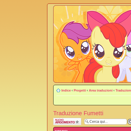
Indice
‹
Progetti
‹
Area traduzioni
‹
Traduzion
Traduzione Fumetti
Scrivi un nuovo
argomento