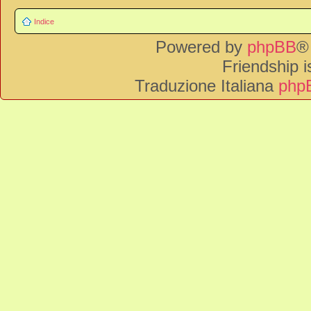
Indice
Powered by
phpBB
®
Friendship 
Traduzione Italiana
phpB