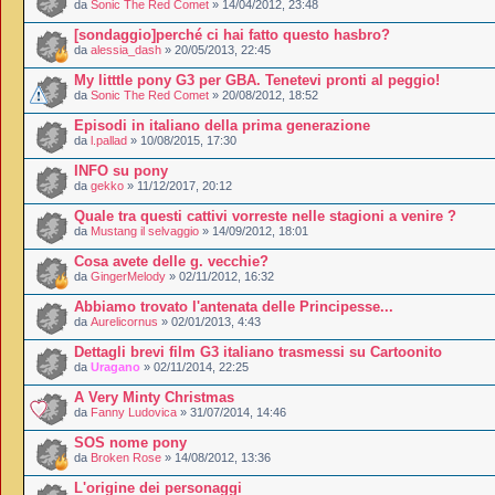
da
Sonic The Red Comet
» 14/04/2012, 23:48
[sondaggio]perché ci hai fatto questo hasbro?
da
alessia_dash
» 20/05/2013, 22:45
My litttle pony G3 per GBA. Tenetevi pronti al peggio!
da
Sonic The Red Comet
» 20/08/2012, 18:52
Episodi in italiano della prima generazione
da
l.pallad
» 10/08/2015, 17:30
INFO su pony
da
gekko
» 11/12/2017, 20:12
Quale tra questi cattivi vorreste nelle stagioni a venire ?
da
Mustang il selvaggio
» 14/09/2012, 18:01
Cosa avete delle g. vecchie?
da
GingerMelody
» 02/11/2012, 16:32
Abbiamo trovato l'antenata delle Principesse...
da
Aurelicornus
» 02/01/2013, 4:43
Dettagli brevi film G3 italiano trasmessi su Cartoonito
da
Uragano
» 02/11/2014, 22:25
A Very Minty Christmas
da
Fanny Ludovica
» 31/07/2014, 14:46
SOS nome pony
da
Broken Rose
» 14/08/2012, 13:36
L'origine dei personaggi