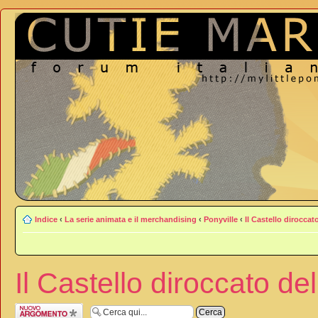
Indice
‹
La serie animata e il merchandising
‹
Ponyville
‹
Il Castello diroccat
Il Castello diroccato del
Scrivi un nuovo
argomento