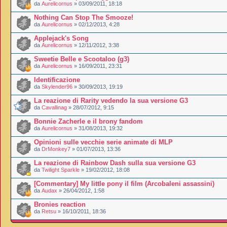
da
Aurelicornus
» 03/09/2011, 18:18
Nothing Can Stop The Smooze!
da
Aurelicornus
» 02/12/2013, 4:28
Applejack's Song
da
Aurelicornus
» 12/11/2012, 3:38
Sweetie Belle e Scootaloo (g3)
da
Aurelicornus
» 16/09/2011, 23:31
Identificazione
da
Skylender96
» 30/09/2013, 19:19
La reazione di Rarity vedendo la sua versione G3
da
Cavallinag
» 28/07/2012, 9:15
Bonnie Zacherle e il brony fandom
da
Aurelicornus
» 31/08/2013, 19:32
Opinioni sulle vecchie serie animate di MLP
da
DrMonkey7
» 01/07/2013, 13:36
La reazione di Rainbow Dash sulla sua versione G3
da
Twilight Sparkle
» 19/02/2012, 18:08
[Commentary] My little pony il film (Arcobaleni assassini)
da
Audax
» 26/04/2012, 1:58
Bronies reaction
da
Retsu
» 16/10/2011, 18:36