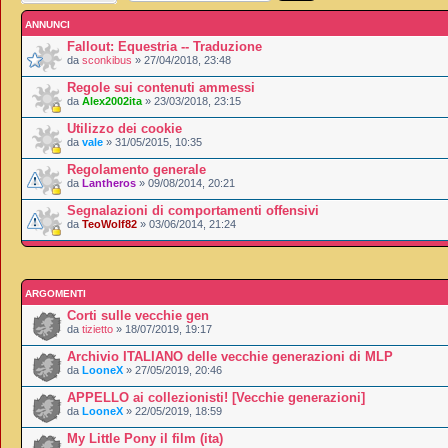
ANNUNCI
Fallout: Equestria -- Traduzione
da
sconkibus
» 27/04/2018, 23:48
Regole sui contenuti ammessi
da
Alex2002ita
» 23/03/2018, 23:15
Utilizzo dei cookie
da
vale
» 31/05/2015, 10:35
Regolamento generale
da
Lantheros
» 09/08/2014, 20:21
Segnalazioni di comportamenti offensivi
da
TeoWolf82
» 03/06/2014, 21:24
ARGOMENTI
Corti sulle vecchie gen
da
tizietto
» 18/07/2019, 19:17
Archivio ITALIANO delle vecchie generazioni di MLP
da
LooneX
» 27/05/2019, 20:46
APPELLO ai collezionisti! [Vecchie generazioni]
da
LooneX
» 22/05/2019, 18:59
My Little Pony il film (ita)