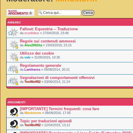
Scrivi un nuovo
argomento
ANNUNCI
Fallout: Equestria -- Traduzione
da
sconkibus
» 27/04/2018, 23:48
Regole sui contenuti ammessi
da
Alex2002ita
» 23/03/2018, 23:15
Utilizzo dei cookie
da
vale
» 31/05/2015, 10:35
Regolamento generale
da
Lantheros
» 09/08/2014, 20:21
Segnalazioni di comportamenti offensivi
da
TeoWolf82
» 03/06/2014, 21:24
ARGOMENTI
[IMPORTANTE] Termini frequenti: cosa fare
da
Mindstorm
» 08/09/2016, 17:05
Topic per traduzioni episodi
da
TeoWolf82
» 22/04/2015, 13:12