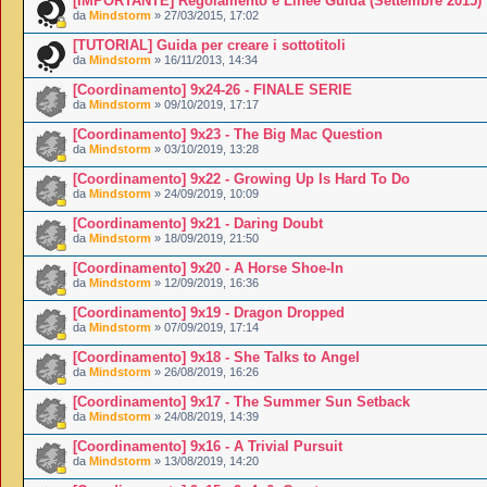
[IMPORTANTE] Regolamento e Linee Guida (Settembre 2015)
da
Mindstorm
» 27/03/2015, 17:02
[TUTORIAL] Guida per creare i sottotitoli
da
Mindstorm
» 16/11/2013, 14:34
[Coordinamento] 9x24-26 - FINALE SERIE
da
Mindstorm
» 09/10/2019, 17:17
[Coordinamento] 9x23 - The Big Mac Question
da
Mindstorm
» 03/10/2019, 13:28
[Coordinamento] 9x22 - Growing Up Is Hard To Do
da
Mindstorm
» 24/09/2019, 10:09
[Coordinamento] 9x21 - Daring Doubt
da
Mindstorm
» 18/09/2019, 21:50
[Coordinamento] 9x20 - A Horse Shoe-In
da
Mindstorm
» 12/09/2019, 16:36
[Coordinamento] 9x19 - Dragon Dropped
da
Mindstorm
» 07/09/2019, 17:14
[Coordinamento] 9x18 - She Talks to Angel
da
Mindstorm
» 26/08/2019, 16:26
[Coordinamento] 9x17 - The Summer Sun Setback
da
Mindstorm
» 24/08/2019, 14:39
[Coordinamento] 9x16 - A Trivial Pursuit
da
Mindstorm
» 13/08/2019, 14:20