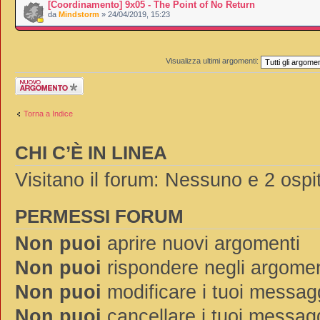
[Coordinamento] 9x05 - The Point of No Return
da
Mindstorm
» 24/04/2019, 15:23
Visualizza ultimi argomenti:
Scrivi un nuovo
argomento
Torna a Indice
CHI C’È IN LINEA
Visitano il forum: Nessuno e 2 ospit
PERMESSI FORUM
Non puoi
aprire nuovi argomenti
Non puoi
rispondere negli argomen
Non puoi
modificare i tuoi messag
Non puoi
cancellare i tuoi messag