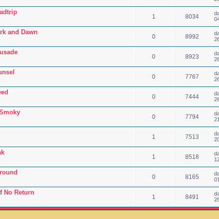
adtrip
d
1
8034
0
ark and Dawn
d
0
8992
2
rusade
d
0
8923
2
unsel
d
0
7767
2
eed
d
0
7444
2
 Smoky
d
0
7794
2
d
1
7513
2
ak
d
1
8518
1
Ground
d
0
8165
0
f No Return
d
1
8491
2