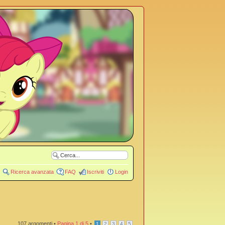
Ricerca avanzata
FAQ
Iscriviti
Login
107 argomenti •
Pagina
1
di
5
•
1
2
3
4
5