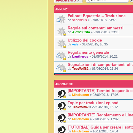
argomento
ANNUNCI
Fallout: Equestria -- Traduzione
da
sconkibus
» 27/04/2018, 23:48
Regole sui contenuti ammessi
da
Alex2002ita
» 23/03/2018, 23:15
Utilizzo dei cookie
da
vale
» 31/05/2015, 10:35
Regolamento generale
da
Lantheros
» 09/08/2014, 20:21
Segnalazioni di comportamenti offe
da
TeoWolf82
» 03/06/2014, 21:24
ARGOMENTI
[IMPORTANTE] Termini frequenti: c
da
Mindstorm
» 08/09/2016, 17:05
Topic per traduzioni episodi
da
TeoWolf82
» 22/04/2015, 13:12
[IMPORTANTE] Regolamento e Linee
da
Mindstorm
» 27/03/2015, 17:02
[TUTORIAL] Guida per creare i sotto
da
Mindstorm
» 16/11/2013, 14:34