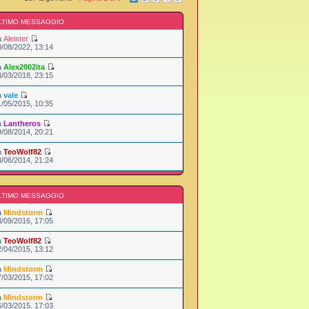
LTIMO MESSAGGIO
a
Aleister
0/08/2022, 13:14
a
Alex2002ita
3/03/2018, 23:15
a
vale
1/05/2015, 10:35
a
Lantheros
9/08/2014, 20:21
a
TeoWolf82
3/06/2014, 21:24
LTIMO MESSAGGIO
a
Mindstorm
8/09/2016, 17:05
a
TeoWolf82
2/04/2015, 13:12
a
Mindstorm
7/03/2015, 17:02
a
Mindstorm
6/03/2015, 17:03