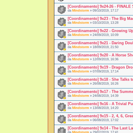
[Coordinamento] 9x24-26 - FINALE
da
Mindstorm
» 09/10/2019, 17:17
[Coordinamento] 9x23 - The Big Ma
da
Mindstorm
» 03/10/2019, 13:28
[Coordinamento] 9x22 - Growing Up
da
Mindstorm
» 24/09/2019, 10:09
[Coordinamento] 9x21 - Daring Dou
da
Mindstorm
» 18/09/2019, 21:50
[Coordinamento] 9x20 - A Horse Sh
da
Mindstorm
» 12/09/2019, 16:36
[Coordinamento] 9x19 - Dragon Dr
da
Mindstorm
» 07/09/2019, 17:14
[Coordinamento] 9x18 - She Talks t
da
Mindstorm
» 26/08/2019, 16:26
[Coordinamento] 9x17 - The Summ
da
Mindstorm
» 24/08/2019, 14:39
[Coordinamento] 9x16 - A Trivial Pu
da
Mindstorm
» 13/08/2019, 14:20
[Coordinamento] 9x15 - 2, 4, 6, Grea
da
Mindstorm
» 06/08/2019, 17:02
[Coordinamento] 9x14 - The Last L
da
Mindstorm
» 29/07/2019, 17:41