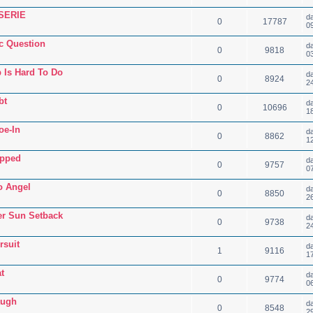
 SERIE
d
0
17787
0
c Question
d
0
9818
0
 Is Hard To Do
d
0
8924
2
bt
d
0
10696
1
oe-In
d
0
8862
1
opped
d
0
9757
0
o Angel
d
0
8850
2
er Sun Setback
d
0
9738
2
rsuit
d
1
9116
1
t
d
0
9774
0
augh
d
0
8548
2