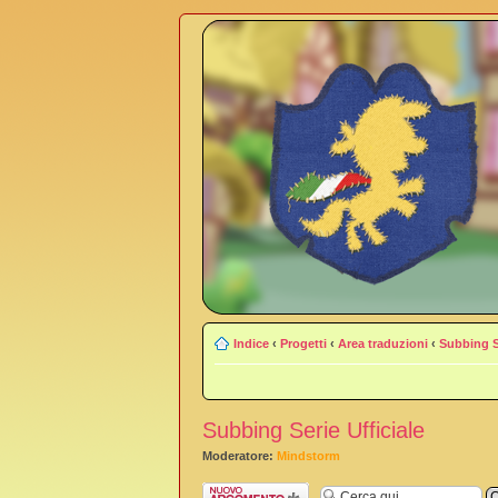
Indice
‹
Progetti
‹
Area traduzioni
‹
Subbing Se
Subbing Serie Ufficiale
Moderatore:
Mindstorm
Scrivi un nuovo