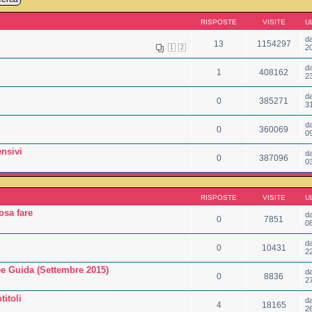
RISPOSTE
VISITE
U
d
13
1154297
2
1
2
d
1
408162
2
d
0
385271
3
d
0
360069
0
nsivi
d
0
387096
0
RISPOSTE
VISITE
U
osa fare
d
0
7851
0
d
0
10431
2
 Guida (Settembre 2015)
d
0
8836
2
titoli
d
4
18165
2