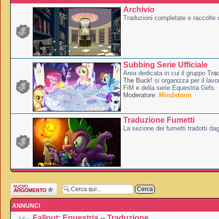
Archivio
Traduzioni completate e raccolte d
Subbing Serie Ufficiale
Area dedicata in cui il gruppo
Tra
The Buck!
si organizza per il lavo
FiM e della serie Equestria Girls.
Moderatore:
Mindstorm
Traduzione Fumetti
La sezione dei fumetti tradotti dag
Scrivi un nuovo
argomento
ANNUNCI
Fallout: Equestria -- Traduzione