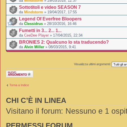
da
Mindstorm
» 29/03/2018, 12:37
Sottotitoli e video SEASON 7
da
Mindstorm
» 19/04/2017, 17:55
Legend Of Everfree Bloopers
da
Clessidrus
» 28/10/2016, 16:46
Fumetti in 3... 2... 1...
da
CeeDee Player
» 17/04/2015, 22:34
BRONIES 2: Qualcuno lo sta traducendo?
da
Alvin Miller
» 08/03/2015, 9:41
Visualizza ultimi argomenti:
Scrivi un nuovo
argomento
Torna a Indice
CHI C’È IN LINEA
Visitano il forum: Nessuno e 1 ospi
PERMESSI FORUM