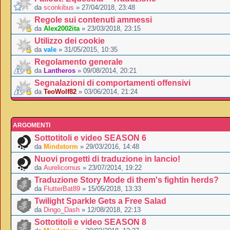
da
sconkibus
» 27/04/2018, 23:48
Regole sui contenuti ammessi
da
Alex2002ita
» 23/03/2018, 23:15
Utilizzo dei cookie
da
vale
» 31/05/2015, 10:35
Regolamento generale
da
Lantheros
» 09/08/2014, 20:21
Segnalazioni di comportamenti offensivi
da
TeoWolf82
» 03/06/2014, 21:24
ARGOMENTI
Sottotitoli e video SEASON 6
da
Mindstorm
» 29/03/2016, 14:48
Nuovi progetti di traduzione in lancio!
da
Aurelicornus
» 23/07/2014, 19:22
Traduzione Story Mode di them's fightin herds?
da
FlutterBat89
» 15/05/2018, 13:33
Twilight Sparkle Gets a Free Salad
da
Dingo_Dash
» 12/08/2018, 22:13
Sottotitoli e video SEASON 8