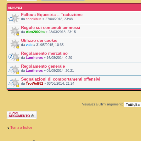
ANNUNCI
Fallout: Equestria -- Traduzione
da
sconkibus
» 27/04/2018, 23:48
Regole sui contenuti ammessi
da
Alex2002ita
» 23/03/2018, 23:15
Utilizzo dei cookie
da
vale
» 31/05/2015, 10:35
Regolamento mercatino
da
Lantheros
» 16/08/2014, 0:20
Regolamento generale
da
Lantheros
» 09/08/2014, 20:21
Segnalazioni di comportamenti offensivi
da
TeoWolf82
» 03/06/2014, 21:24
Visualizza ultimi argomenti:
Scrivi un nuovo
argomento
Torna a Indice