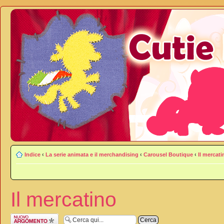
Indice
‹
La serie animata e il merchandising
‹
Carousel Boutique
‹
Il mercati
Il mercatino
Scrivi un nuovo
argomento