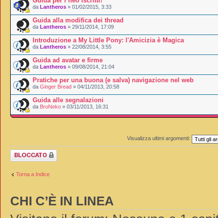
Guida per i neo iscritti!
da
Lantheros
» 01/02/2015, 3:33
Guida alla modifica dei thread
da
Lantheros
» 29/11/2014, 17:09
Introduzione a My Little Pony: l'Amicizia è Magica
da
Lantheros
» 22/08/2014, 3:55
Guida ad avatar e firme
da
Lantheros
» 09/08/2014, 21:04
Pratiche per una buona (e salva) navigazione nel web
da
Ginger Bread
» 04/11/2013, 20:58
Guida alle segnalazioni
da
BroNeko
» 03/11/2013, 16:31
Visualizza ultimi argomenti:
Forum bloccato
Torna a Indice
CHI C’È IN LINEA