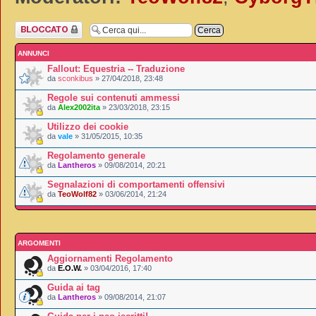
Forum bloccato
ANNUNCI
Fallout: Equestria -- Traduzione
da
sconkibus
» 27/04/2018, 23:48
Regole sui contenuti ammessi
da
Alex2002ita
» 23/03/2018, 23:15
Utilizzo dei cookie
da
vale
» 31/05/2015, 10:35
Regolamento generale
da
Lantheros
» 09/08/2014, 20:21
Segnalazioni di comportamenti offensivi
da
TeoWolf82
» 03/06/2014, 21:24
ARGOMENTI
Aggiornamenti Regolamento
da
E.O.W.
» 03/04/2016, 17:40
Guida ai tag
da
Lantheros
» 09/08/2014, 21:07