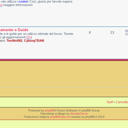
sito utilizza i
cookie
! Così, giusto per farvelo sapere.
ui
maggiori informazioni.
lamento e Guide
d
8
23
le e le guide per un utilizzo ottimale del forum. Tenete
2
o gli aggiornamenti
QUI
ori:
TeoWolf82
,
CyborgTEAM
Staff
•
Cancella
Powered by
phpBB
® Forum Software © phpBB Group
Friendship is Magic by
RealityCheck
Traduzione Italiana
phpBBItalia.net
basata su phpBB.it 2010