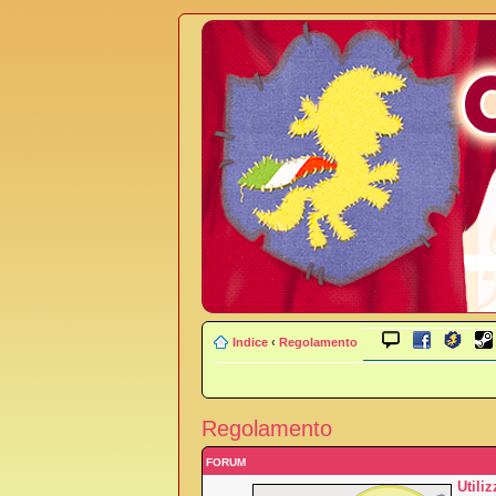
Indice
‹
Regolamento
Regolamento
FORUM
Utili