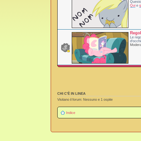
Questo 
Qui
e
q
Rego
Le rego
d'occhi
Moderat
CHI C’È IN LINEA
Visitano il forum: Nessuno e 1 ospite
Indice