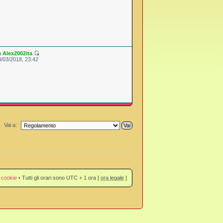
a
Alex2002ita
3/03/2018, 23:42
Vai a:
 cookie
• Tutti gli orari sono UTC + 1 ora [
ora legale
]