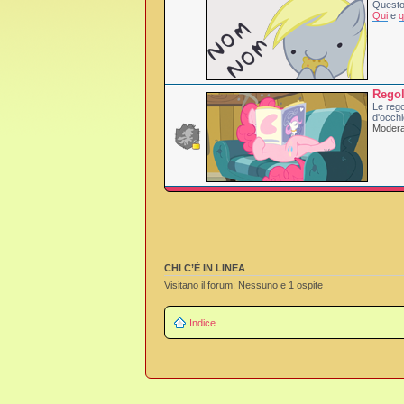
Questo 
Qui
e
q
Rego
Le rego
d'occhi
Moderat
CHI C’È IN LINEA
Visitano il forum: Nessuno e 1 ospite
Indice