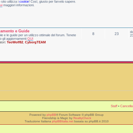
sito utilizza i
cookie
! Così, giusto per farvelo sapere.
ui
maggiori informazioni.
lamento e Guide
d
8
23
le e le guide per un utilizzo ottimale del forum. Tenete
2
o gli aggiornamenti
QUI
ori:
TeoWolf82
,
CyborgTEAM
Staff
•
Cancella
Powered by
phpBB
® Forum Software © phpBB Group
Friendship is Magic by
RealityCheck
Traduzione Italiana
phpBBItalia.net
basata su phpBB.it 2010