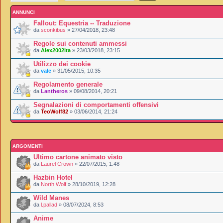
ANNUNCI
Fallout: Equestria -- Traduzione
da
sconkibus
» 27/04/2018, 23:48
Regole sui contenuti ammessi
da
Alex2002ita
» 23/03/2018, 23:15
Utilizzo dei cookie
da
vale
» 31/05/2015, 10:35
Regolamento generale
da
Lantheros
» 09/08/2014, 20:21
Segnalazioni di comportamenti offensivi
da
TeoWolf82
» 03/06/2014, 21:24
ARGOMENTI
Ultimo cartone animato visto
da
Laurel Crown
» 22/07/2015, 1:48
Hazbin Hotel
da
North Wolf
» 28/10/2019, 12:28
Wild Manes
da
l.pallad
» 08/07/2024, 8:53
Anime