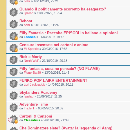
da
babil
» 10/11/2019, 22:21
Quando il politicamente scorretto ha esagerato?
da
l.pallad
» 11/05/2022, 15:54
Reboot
da
babil
» 31/10/2020, 11:24
Filly Fantasia : Raccolta EPISODI in italiano e opinioni
da
LooneX
» 11/03/2019, 19:42
Censure insensate nei cartoni e anime
da
Eli Sparkle
» 30/03/2016, 17:56
Rick e Morty
da
North Wolf
» 21/10/2019, 20:18
Filly funtasia, cosa ne pensate? (NO FLAME)
da
FlutterBat89
» 13/09/2018, 11:43
FUNKO POP LAIKA ENTERTAINMENT
da
Lori Jackrabbit
» 14/04/2019, 20:11
Skylanders Academy
da
l.pallad
» 23/09/2017, 11:25
Adventure Time
da
Triple T
» 03/05/2015, 20:59
Cartoni & Canzoni
da
Clessidrus
» 26/11/2016, 21:39
Che Dominatore siete? (Avatar la leggenda di Aang)