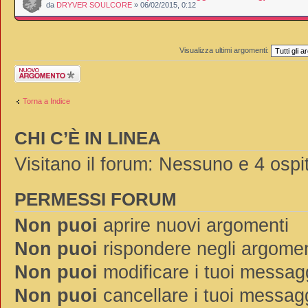
da
DRYVER SOULCORE
» 06/02/2015, 0:12
Visualizza ultimi argomenti:
Scrivi un nuovo
argomento
Torna a Indice
CHI C’È IN LINEA
Visitano il forum: Nessuno e 4 ospit
PERMESSI FORUM
Non puoi
aprire nuovi argomenti
Non puoi
rispondere negli argomen
Non puoi
modificare i tuoi messag
Non puoi
cancellare i tuoi messag