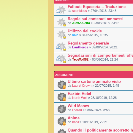
ANNUNCI
Fallout: Equestria -- Traduzione
da
sconkibus
» 27/04/2018, 23:48
Regole sui contenuti ammessi
da
Alex2002ita
» 23/03/2018, 23:15
Utilizzo dei cookie
da
vale
» 31/05/2015, 10:35
Regolamento generale
da
Lantheros
» 09/08/2014, 20:21
Segnalazioni di comportamenti offe
da
TeoWolf82
» 03/06/2014, 21:24
ARGOMENTI
Ultimo cartone animato visto
da
Laurel Crown
» 22/07/2015, 1:48
Hazbin Hotel
da
North Wolf
» 28/10/2019, 12:28
Wild Manes
da
l.pallad
» 08/07/2024, 8:53
Anime
da
babil
» 10/11/2019, 22:21
Quando il politicamente scorretto 