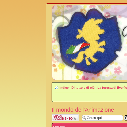
Indice
‹
Di tutto e di più
‹
La foresta di Everfr
Il mondo dell'Animazione
Scrivi un nuovo
argomento