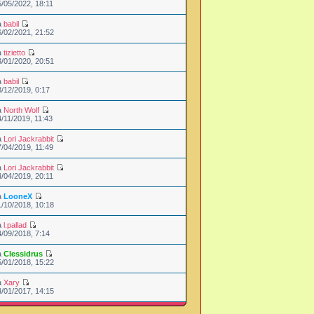
5/05/2022, 18:11
a
babil
6/02/2021, 21:52
a
tizietto
3/01/2020, 20:51
a
babil
8/12/2019, 0:17
a
North Wolf
4/11/2019, 11:43
a
Lori Jackrabbit
7/04/2019, 11:49
a
Lori Jackrabbit
4/04/2019, 20:11
a
LooneX
1/10/2018, 10:18
a
l.pallad
4/09/2018, 7:14
a
Clessidrus
5/01/2018, 15:22
a
Xary
4/01/2017, 14:15