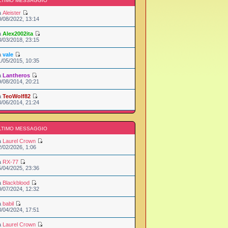
LTIMO MESSAGGIO
a
Aleister
0/08/2022, 13:14
a
Alex2002ita
3/03/2018, 23:15
a
vale
1/05/2015, 10:35
a
Lantheros
9/08/2014, 20:21
a
TeoWolf82
3/06/2014, 21:24
LTIMO MESSAGGIO
a
Laurel Crown
2/02/2026, 1:06
a
RX-77
5/04/2025, 23:36
a
Blackblood
0/07/2024, 12:32
a
babil
8/04/2024, 17:51
a
Laurel Crown