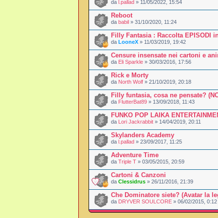
da
l.pallad
» 11/05/2022, 15:54
Reboot
da
babil
» 31/10/2020, 11:24
Filly Fantasia : Raccolta EPISODI in
da
LooneX
» 11/03/2019, 19:42
Censure insensate nei cartoni e an
da
Eli Sparkle
» 30/03/2016, 17:56
Rick e Morty
da
North Wolf
» 21/10/2019, 20:18
Filly funtasia, cosa ne pensate? (
da
FlutterBat89
» 13/09/2018, 11:43
FUNKO POP LAIKA ENTERTAINME
da
Lori Jackrabbit
» 14/04/2019, 20:11
Skylanders Academy
da
l.pallad
» 23/09/2017, 11:25
Adventure Time
da
Triple T
» 03/05/2015, 20:59
Cartoni & Canzoni
da
Clessidrus
» 26/11/2016, 21:39
Che Dominatore siete? (Avatar la l
da
DRYVER SOULCORE
» 06/02/2015, 0:12