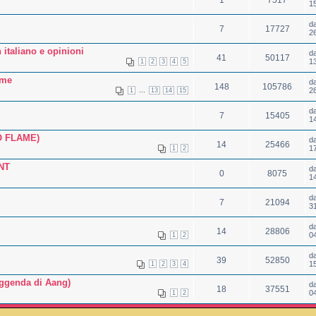
1
7517
1
d
7
17727
2
 italiano e opinioni
d
41
50117
1
1
2
3
4
5
ime
d
148
105786
...
2
1
13
14
15
d
7
15405
1
NO FLAME)
d
14
25466
1
1
2
NT
d
0
8075
1
d
7
21094
3
d
14
28806
0
1
2
d
39
52850
1
1
2
3
4
eggenda di Aang)
d
18
37551
0
1
2