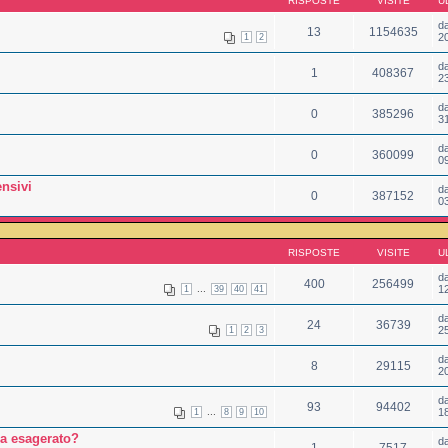
RISPOSTE
VISITE
U
d
13
1154635
2
1
2
d
1
408367
2
d
0
385296
3
d
0
360099
0
nsivi
d
0
387152
0
RISPOSTE
VISITE
U
d
400
256499
...
1
1
39
40
41
d
24
36739
2
1
2
3
d
8
29115
2
d
93
94402
...
1
1
8
9
10
ha esagerato?
d